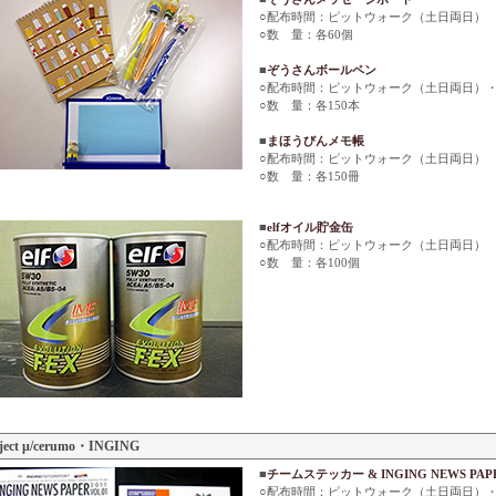
○配布時間：ピットウォーク（土日両日）
○数 量：各60個
■
ぞうさんボールペン
○配布時間：ピットウォーク（土日両日）
○数 量：各150本
■
まほうびんメモ帳
○配布時間：ピットウォーク（土日両日）
○数 量：各150冊
■
elfオイル貯金缶
○配布時間：ピットウォーク（土日両日）
○数 量：各100個
ject μ/cerumo・INGING
■
チームステッカー & INGING NEWS PAPER
○配布時間：ピットウォーク（土日両日）