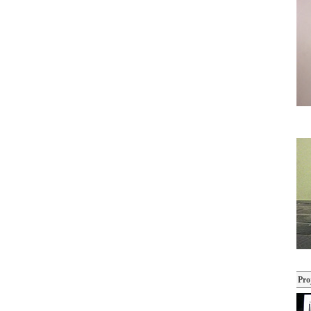
Formula NIPPON official website
Pro