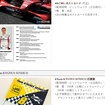
■
KCMG ポストカード
(予定)
○配布時間：ピットウォーク（土日両日）
○数 量：未定
○左の画像はポストカードの見本です。
|
Rd.5
|
Rd.6
|
Rd.7
|
FSC
|
|
Archives
|
am KYGNUS SUNOCO
■
Team KYGNUS SUNOCO 応援旗
○配布時間：ピットウォーク（土日両日）
○数 量：100本（土曜ピットウォーク）／
300本（日曜ピットウォーク）
○お子様限定にて配付させていただきます
グランドスタンド裏スノコPRブースにて