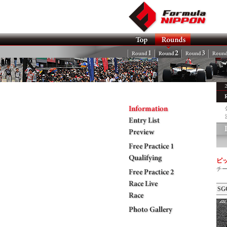
ピ
チ
SG