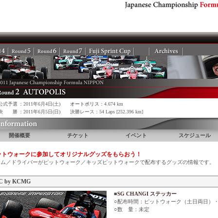
公式予選
：2011年6月4日(土)
オートポリス
：4.674 km
決 勝
：2011年6月5日(日)
決勝レース：54 Laps [252.396 km]
開催概要
チケット
イベント
スケジュール
ットウォークに参加してオリジナルグッズをもらおう！
ーム／ドライバーがピットウォーク／キッズピットウォークで配布するグッズの情報です。
C by KCMG
■
SG CHANGI ステッカー
○配布時間：ピットウォーク（土日両日）
○数 量：未定