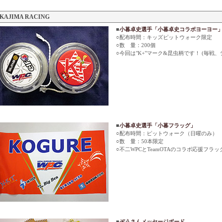
KAJIMA RACING
■
小暮卓史選手「小暮卓史コラボヨーヨー
○配布時間：キッズピットウォーク限定
○数 量：200個
○今回は"K+"マーク&昆虫柄です！ (毎戦
■
小暮卓史選手「小暮フラッグ」
○配布時間：ピットウォーク（日曜のみ）
○数 量：50本限定
○不二WPCとTeamOTAのコラボ応援フラ
■
ぞうさんメッセージボード