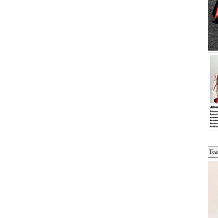
TOP
ROUNDS
|
Rd.1
|
Rd.2
|
Rd.3
|
Rd.4
Information
Entry List
Preview
Te
Free Practice 1
Qualifying
Free Practice 2
Race Live
Race