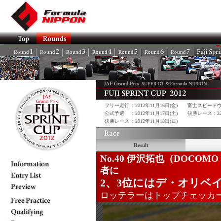
フリー走行
：2012年11月16日(金)
富士スピード
公式予選
：2012年11月17日(土)
決勝レース：22 La
決勝レース
：2012年11月18日(日)
Result
No.40 伊沢拓也（DOCOMO
者に
2、3位にはデ・オリベ
ロッテラーはトップチェッカ