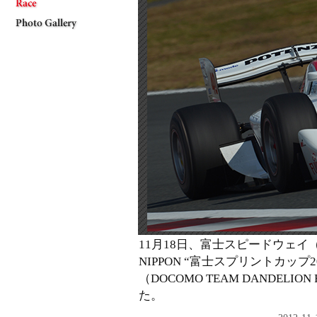
TOP
ROUNDS
|
Rd.1
|
Rd.2
|
Rd.3
|
Rd.4
|
Rd.5
|
Rd.6
|
Rd.7
|
FSC
11月18日、富士スピードウェイ（静岡
NIPPON “富士スプリントカップ
Information
（DOCOMO TEAM DANDEL
Entry List
た。
Preview