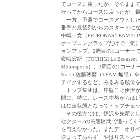
てコースに戻ったが、そのまま
行ってからコースに戻ったが、
一方、予選でコースアウトした
番手と最後列からのスタートになっ
中嶋一貴（PETRONAS TEAM TO
オープニングラップだけで一気に
ョンアップ。2周目の1コーナーでは
嵯峨宏紀（TOCHIGI Le Beausset
Formula NIPPON official website
Motorsports）、3周目の1コー
No.15 佐藤琢磨（TEAM 無限）
テイクするなど、みるみる順位
トップ集団は、序盤こそ伊沢が
開に。特に、レース中盤からは1
は独走状態となってトップチェ
その後方では、伊沢を先頭とし
セクター2の高速区間で追ってく
を与えなかった。またデ・オリベ
決まっておらず、やはりストレ