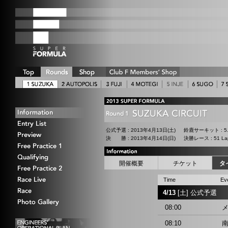
公式予選
: 2013年4月13日(土)
鈴鹿サーキット : 5.
決 勝
: 2013年4月14日(日)
決勝レース : 51 Laps
開催概要
チケット
タ
Time
Ev
4/13
[土] 公式予選
08:00
メ
08:10