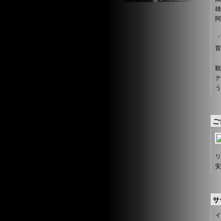
雄
阿
「
育
観
テ
う
ご
リ
安
サ