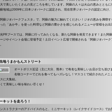
大で美しいたくさんの見どころを有しています。阿蘇の人々は火山の恵みとともに
蘇地域は2009年に日本ジオパークに認定され、現在世界ジオパークの認定に向け
阿蘇ジオパークフェスタ」で、阿蘇の魅力に触れてください！ジオの恵みを満喫す
った「あか牛」を使った料理など阿蘇の豊かさを感じられるメニューが皆様をお出
光PRブースでは、阿蘇に行ってみたくなる、新たな阿蘇を発見できます！また阿
ージやイベント会場に登場予定！土日イベント広場で開催される「阿蘇ジオパーク
。
当地うまかもんストリート
オートポリス近辺（主に大分、熊本）で有名な美味しいお店が立ち並び
名物コーナーでどれを食べてもハズレなし！マスコミで紹介されたメニ
スに大集結。
くて美味しい味を味わい尽くせ！
ーキットを走ろう！
インストラクターのアドバイスのもと、ミニサーキット（レイクサイドコース）でお