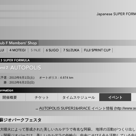
式予選
: 2013年6月1日(土)
オートポリス : 4.674 km
 勝
: 2013年6月2日(日)
開催概要
チケット
タイムスケジュール
イベント
→
AUTOPOLIS SUPER2&4RACE イベント情報 (http://www.autop
蘇ジオパークフェスタ
大噴火によって形成された美しいカルデラで有名な阿蘇。 地球の活動がつくり出
園・阿蘇ジオパークは、美しいカルデラの外輪山、中央にそびえ今も活動している中