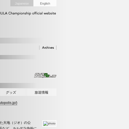
Japanese
English
グッズ
放送情報
olis.jp/)
した大地（ジオ）の公
岳など、カルデラ内外に