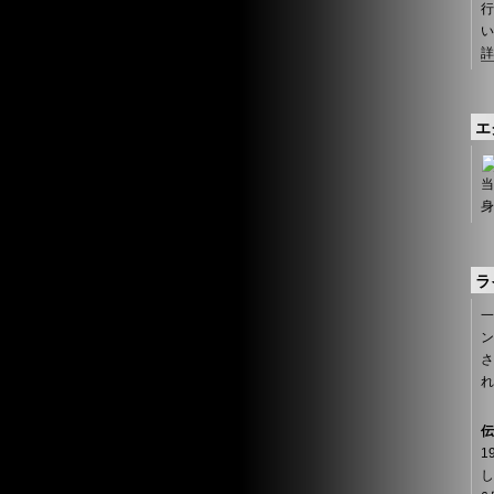
行
い
詳
エ
当
身
ラ
ン
さ
れ
伝
1
し