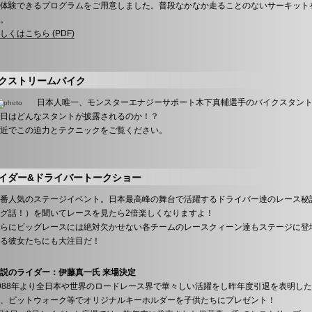
体験できるプログラムをご用意しました。普段なかなか走ることのないサーキット
。
しくはこちら (PDF)
クストリームバイク
日本人唯一、モンスターエナジーサポート木下真輔選手のバイクスタン
日はどんなスタントが披露されるのか！？
近でこの迫力とテクニックをご覧ください。
イダー&ドライバートークショー
一番人気のステージイベント。日本最高峰の舞台で活躍するドライバー達のレース秘
グ話！）を聞いてレースを見たら2倍楽しくなりますよ！
らにビッグレースには絶対欠かせない各チームのレースクィーン達もステージに登
る彼女たちにも大注目だ！
説のライダー：伊藤真一氏 来場決定
988年より全日本や世界のロードレース界で華々しい活躍をし昨年度引退を表明し
、ピットウォーク等でオリジナルキーホルダーを子供たちにプレゼント！