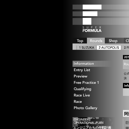
公
決
阿
巨
エンジニアたちの作戦計画