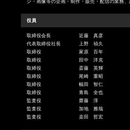
ジ・画像等の企画・制作・販売・配信の業務、
役員
取締役会長
近藤 真彦
代表取締役社長
上野 禎久
取締役
家原 百年
取締役
田中 洋克
取締役
斎藤 英輝
取締役
尾崎 重昭
取締役
幅田 智仁
取締役
青島 全也
監査役
齋藤 淳
監査役
加地 雅哉
監査役
桒田 哲宏