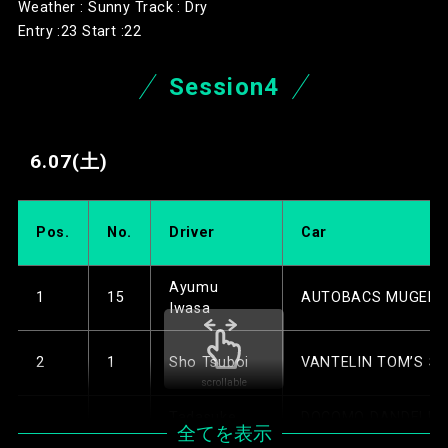
Max SF23
PONOS NAKAJIMA
Weather : Sunny Track : Dry
18
12
Atsushi Miyake
ThreeBond SF23
4
64
Ren Sato
RACING SF23
Entry :23 Start :22
Kids com KCMG 
12
8
Nirei Fukuzumi
HAZAMA ANDO T
SF23
Tadasuke
DOCOMO DANDELIO
19
10
Juju
5
5
Session4
Tree SF23
Makino
M5S SF23
VANTELIN TOM’
13
37
Sacha Fenestraz
AUTOBACS MU
SF23
Tomoki
20
15
Ayumu Iwasa
6
16
AUTOBACS MUGEN 
SF23
Nojiri
6.07
(土)
ITOCHU ENEX
KDDI TGMGP TG
14
20
Mitsunori Takaboshi
WECARS TEAM 
Kakunoshin
DOCOMO DANDELIO
21
29
Seita Nonaka
7
6
SF23
SF23
Ohta
M6Y SF23
Pos.
No.
Driver
Car
VANTELIN TOM’
REALIZE Corpor
Nirei
Kids com KCMG Ely
22
37
Sacha Fenestraz
15
4
Zak O’Sullivan
8
8
SF23
KONDO SF23
Fukuzumi
SF23
Ayumu
1
15
AUTOBACS MUGEN 
Iwasa
Kids com KCMG
ITOCHU ENEX
Kenta
REALIZE Corporatio
7B
Yuhi Sekiguchi
9
3
Cayman SF23
16
19
Oliver Rasmussen
WECARS TEAM 
Yamashita
KONDO SF23
2
1
Sho Tsuboi
VANTELIN TOM’S SF
SF23
scrollable
SANKI VERTEX
10
39
Toshiki Oyu
CERUMOINGING SF2
Tadasuke
DOCOMO DANDELIO
17
12
Atsushi Miyake
ThreeBond SF23
3
5
全てを表示
Makino
M5S SF23