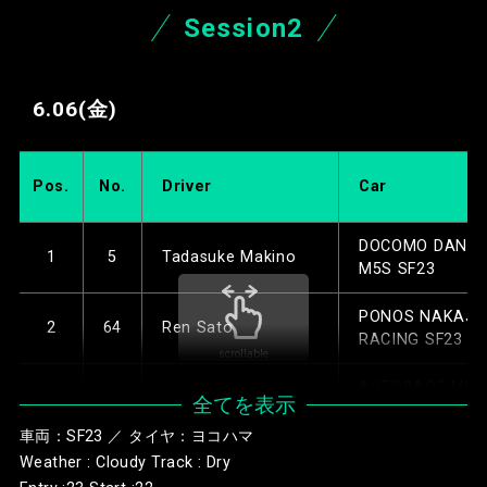
Kids com KCMG 
5
8
Nirei Fukuzumi
Session2
SF23
PONOS NAKAJI
6
64
Ren Sato
RACING SF23
6.06
(金)
Kids com KCMG
7
7A
Rikuto Kobayashi
Cayman SF23
Pos.
No.
Driver
Car
VANTELIN TOM’
8
1
Sho Tsuboi
SF23
DOCOMO DANDE
1
5
Tadasuke Makino
M5S SF23
KDDI TGMGP TG
9
28
Kazuto Kotaka
SF23
PONOS NAKAJI
2
64
Ren Sato
RACING SF23
scrollable
REALIZE Corpor
10
3
Kenta Yamashita
KONDO SF23
AUTOBACS MU
3
16
Tomoki Nojiri
全てを表示
SF23
SANKI VERTEX
車両：SF23 ／ タイヤ：ヨコハマ
11
39
Toshiki Oyu
CERUMOINGING 
REALIZE Corpor
Weather : Cloudy Track : Dry
4
3
Kenta Yamashita
KONDO SF23