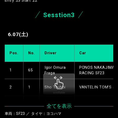
Entry :23 Start :22
San-Ei Gen with 
12
50
Syun Koide
Max SF23
SANKI VERTEX
5
39
Toshiki Oyu
Sesstion3
CERUMOINGING 
ITOCHU ENEX
13
20
Mitsunori Takaboshi
WECARS TEAM 
VANTELIN TOM’
6
1
Sho Tsuboi
SF23
SF23
6.07
(土)
SANKI VERTEX
SANKI VERTEX
14
38
Sena Sakaguchi
7
38
Sena Sakaguchi
CERUMOINGING 
CERUMOINGING 
Pos.
No.
Driver
Car
ITOCHU ENEX
AUTOBACS MU
8
15
Ayumu Iwasa
15
19
Oliver Rasmussen
WECARS TEAM 
SF23
Igor Omura
PONOS NAKAJIMA
1
65
SF23
Fraga
RACING SF23
PONOS NAKAJI
9
65
Igor Omura Fraga
PONOS NAKAJI
RACING SF23
16
65
Igor Omura Fraga
2
1
Sho Tsuboi
VANTELIN TOM’S SF
RACING SF23
scrollable
DOCOMO DANDE
10
6
Kakunoshin Ohta
docomo busine
M6Y SF23
Ayumu
17
14
Kazuya Oshima
3
15
AUTOBACS MUGEN 
全てを表示
ROOKIE SF23
Iwasa
San-Ei Gen with 
車両：SF23 ／ タイヤ：ヨコハマ
11
50
Syun Koide