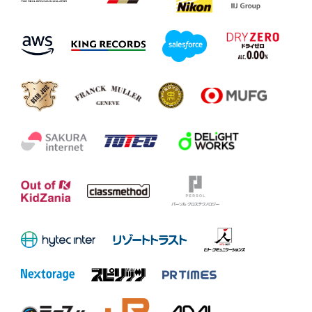
SF23
Seita
KDDI TGMGP TGR-D
18
29
Nonaka
SF23
Oliver
ITOCHU ENEX WECA
19
19
Rasmussen
TEAM IMPUL SF23
PONOS NAKAJIMA
20
64
Ren Sato
RACING SF23
Igor Omura
PONOS NAKAJIMA
21
65
Fraga
RACING SF23
HAZAMA ANDO Trip
22
10
Juju
Tree SF23
Yuhi
Kids com KCMG Ca
7B
Sekiguchi
SF23