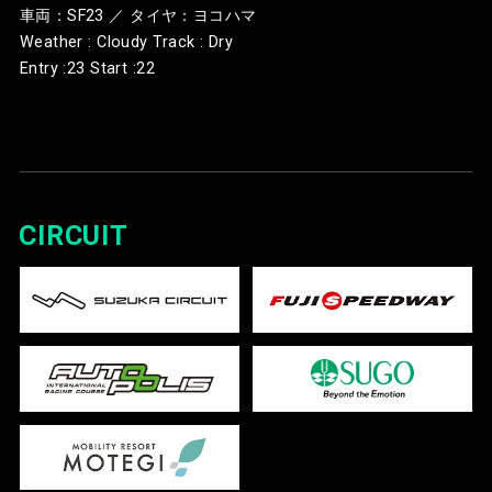
Sacha
車両：SF23 ／ タイヤ：ヨコハマ
11
37
VANTELIN TOM’S SF
docomo busine
Fenestraz
Kakunoshin
DOCOMO DANDELIO
Weather : Cloudy Track : Dry
18
14
Kazuya Oshima
4
6
ROOKIE SF23
Ohta
M6Y SF23
Entry :23 Start :22
Mitsunori
ITOCHU ENEX WECA
12
20
Kids com KCMG
Takaboshi
TEAM IMPUL SF23
Rikuto
Kids com KCMG Ca
19
7B
Yuhi Sekiguchi
5
7A
Cayman SF23
Kobayashi
SF23
Yuhi
Kids com KCMG Ca
13
7B
HAZAMA ANDO T
Sekiguchi
SF23
Atsushi
20
10
Juju
6
12
ThreeBond SF23
Tree SF23
Miyake
Sena
SANKI VERTEX
CIRCUIT
14
38
KDDI TGMGP TG
Sakaguchi
CERUMOINGING SF2
Sacha
21
29
Seita Nonaka
7
37
VANTELIN TOM’S SF
SF23
Fenestraz
Atsushi
15
12
ThreeBond SF23
KDDI TGMGP TG
Miyake
Nirei
Kids com KCMG Ely
22
28
Kazuto Kotaka
8
8
SF23
Fukuzumi
SF23
Zak
REALIZE Corporatio
16
4
Kids com KCMG
O’Sullivan
KONDO SF23
Kenta
REALIZE Corporatio
7A
Rikuto Kobayashi
9
3
Cayman SF23
Yamashita
KONDO SF23
San-Ei Gen with B-M
17
50
Syun Koide
SF23
SANKI VERTEX
10
39
Toshiki Oyu
CERUMOINGING SF2