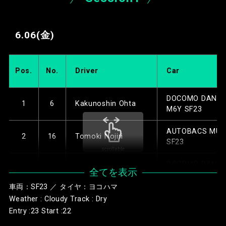
6.06
(金)
Pos.
No.
Driver
Car
DOCOMO DANDE
1
6
Kakunoshin Ohta
M6Y SF23
AUTOBACS MU
2
16
Tomoki Nojiri
SF23
scrollable
DOCOMO DANDE
3
5
Tadasuke Makino
全てを表示
M5S SF23
車両：SF23 ／ タイヤ：ヨコハマ
REALIZE Corpor
Weather : Cloudy Track : Dry
4
4
Zak O’Sullivan
KONDO SF23
Entry :23 Start :22