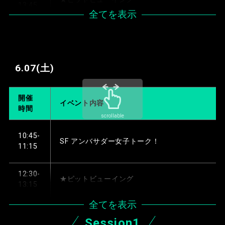
13:45
全てを表示
17:50-
メディアミックスゾーン見学
18:20
6.07
(土)
開催
イベント内容
時間
scrollable
10:45-
SF アンバサダー女子トーク！
11:15
12:30-
★ピットビューイング
13:15
全てを表示
17:30-
メディアミックスゾーン見学
Session1
18:00