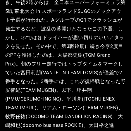
き、午後2時からは、全日本スーパーフォーミュラ第
5戦 東北大会 in スポーツランドSUGOのノックアウ
ト予選が行われた。AグループのQ1でクラッシュが
発生するなど、波乱の幕開けとなったこの予選。し
かし、Q2では各ドライバーが思い切りのいいアタッ
クを見せた。その中で、第3戦鈴鹿に続き今季2度目
のPPを獲得したのは、大湯都史樹(TGM Grand
Prix)。朝のフリー走行ではトップタイムをマークし
ていた宮田莉朋(VANTELIN TEAM TOM’S)が僅差で2
番手となった。3番手には、これが復帰戦となった野
尻智紀(TEAM MUGEN)。以下、坪井翔
(P.MU/CERUMO･INGING)、平川亮(ITOCHU ENEX
TEAM IMPUL)、リアム・ローソン(TEAM MUGEN)、
牧野任祐(DOCOMO TEAM DANDELION RACING)、大
嶋和也(docomo business ROOKIE)、太田格之進