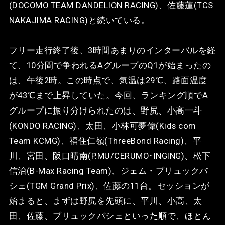
(DOCOMO TEAM DANDELION RACING)、佐藤蓮(TCS
NAKAJIMA RACING)と続いている。
フリー走行終了後、3時間あまりのインターバルを経
て、10分間で争われるAグループのQ1が始まったの
は、午後2時。この時点で、気温は29℃、路面温度
が43℃まで上昇していた。今回、ランキング順でA
グループに振り分けられたのは、野尻、小高一斗
(KONDO RACING)、太田、小林可夢偉(Kids com
Team KCMG)、福住仁嶺(ThreeBond Racing)、平
川、宮田、阪口晴南(P.MU/CERUMO･INGING)、松下
信治(B-Max Racing Team)、ジェム・ブリュックバ
シェ(TGM Grand Prix)、佐藤の11台。セッションが
始まると、まずは野尻を先頭に、平川、小高、太
田、佐藤、ブリュックバシェといった順で、ほとん