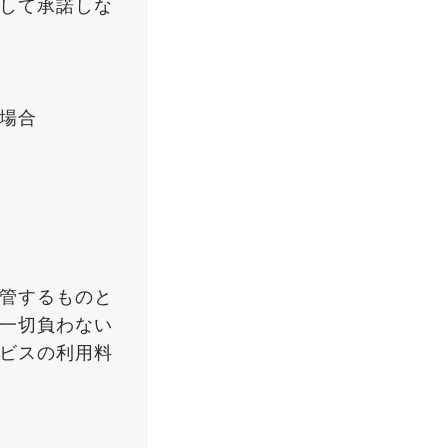
して承諾しな
場合
保管するものと
を一切負わない
ービスの利用料