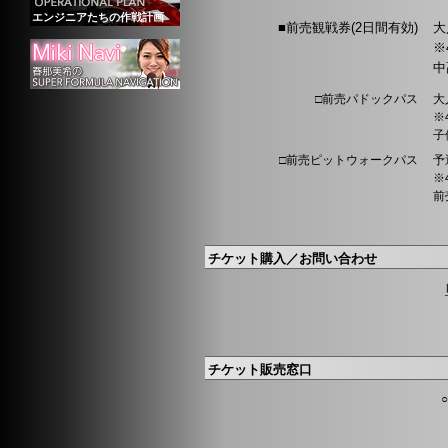
エンジニアたちの作戦計画
■前売観戦券(2日間有効)
大
※
中
□前売パドックパス
大
※
子
□前売ピットウォークパス
予
※
前
チケット購入／お問い合わせ
チケット販売窓口
○