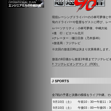
現役レーシングドライバーの小林可夢偉と
旬のドライバーや監督をゲストに呼び、レ
○パーソナリティ：小林可夢偉、中嶋大祐
○進 行：ピエール北川
○ナレーター：樋口日奈（乃木坂46）
○放送局：フジテレビ
※次回の放送日時は決まり次第発表します
放送の8日後から放送1年後までフジテレビオ
フジテレビオンデマンド（FOD）
J SPORTS
全7戦の予選と決勝の模様をライブ中継。そ
9月10日（土）
午前10：30ー午前11：3
9月10日（土）
午後03：00ー午後05：3