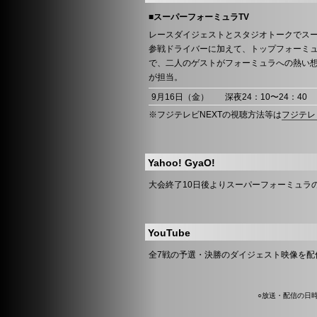
■
スーパーフォーミュラTV
レースダイジェストとスタジオトークで
参戦ドライバーに加えて、トップフォー
で、二人のゲストがフォーミュラへの熱い
が担当。
9月16日（金）
深夜24：10〜24：40
※フジテレビNEXTの視聴方法等は
フジテレ
Yahoo! GyaO!
大会終了10日後よりスーパーフォーミュラ
YouTube
全7戦の予選・決勝のダイジェスト映像を配
○放送・配信の日