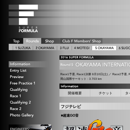
Race1予選, Race1決勝 9月10日(土) ／ Race2予選, 
岡山国際サーキット : 3.703 km
開催概要
チケット
タ
フジテレビ
■
超速GO音