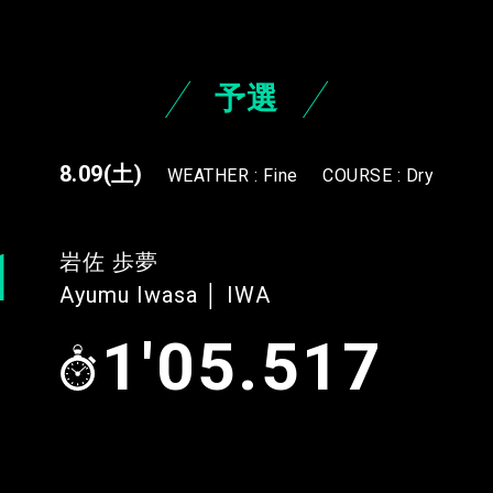
予選
8.09
(土)
WEATHER : Fine
COURSE : Dry
1
岩佐 歩夢
Ayumu Iwasa │ IWA
1'05.517