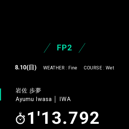
FP2
8.10
(日)
WEATHER : Fine
COURSE : Wet
1
岩佐 歩夢
Ayumu Iwasa │ IWA
1'13.792