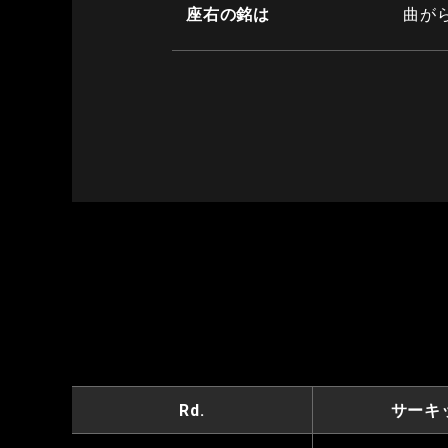
座右の銘は
曲が
Rd.
サーキ