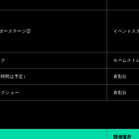
ダーステージ②
イベントス
ーク
ホームスト
式（時間は予定）
表彰台
ークショー
表彰台
開催場所