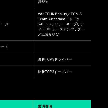
川裕昭
VANTELIN Beauty／TOM’S
Team Attendant／トヨタ
テージ
S&Dミレル／ルーキープリテ
ィ／KDDIレースアンバサダー
／近藤みやび
レート
決勝TOP3ドライバー
決勝TOP3ドライバー
出演者他