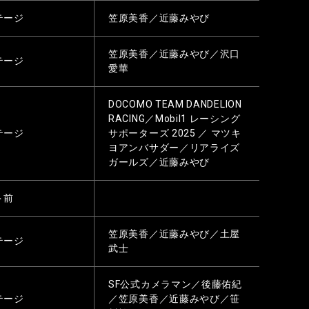
テージ
笠原美香／近藤みやび
笠原美香／近藤みやび／沢口
テージ
愛華
DOCOMO TEAM DANDELION
RACING／Mobil1 レーシング
テージ
サポーターズ 2025 ／ マツキ
ヨアンバサダー／リアライズ
ガールズ／近藤みやび
ト前
笠原美香／近藤みやび／土屋
テージ
武士
SF公式カメラマン／後藤佑紀
テージ
／笠原美香／近藤みやび／笹