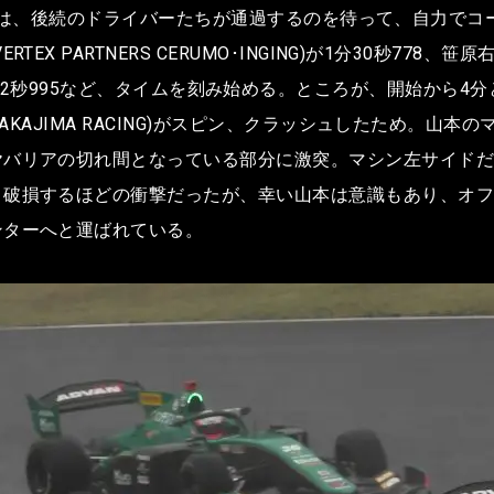
する。山下は、後続のドライバーたちが通過するのを待って、自力
ARTNERS CERUMO･INGING)が1分30秒778、笹原右京(V
GING)が1分32秒995など、タイムを刻み始める。ところが、開
NAKAJIMA RACING)がスピン、クラッシュしたため。
ヤバリアの切れ間となっている部分に激突。マシン左サイド
く破損するほどの衝撃だったが、幸い山本は意識もあり、オ
ンターへと運ばれている。