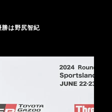
優勝は野尻智紀