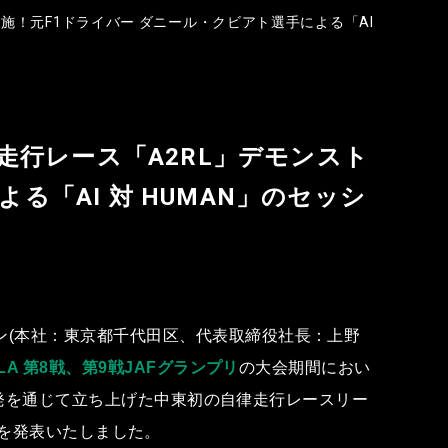
スを実施！元F1ドライバー ダニール・クビアト選⼿による「AI
の⾃律⾛⾏レース「A2RL」デモンスト
「AI 対 HUMAN」のセッシ
ョン(本社：東京都千代⽥区、代表取締役社⻑：上野
ULA 第8戦、第9戦JAFグランプリ
の⼤会期間におい
の研究開発を通じて⽴ち上げた中東初の⾃律⾛⾏レースリー
を発表いたしました。