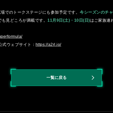
広場でのトークステージにも参加予定です。
今シーズンのチャン
でも⾒どころが満載です。
11⽉9⽇(⼟)・10⽇(⽇)
はご家族連
uperformula/
A2RL)公式ウェブサイト：
https://a2rl.io/
一覧に戻る