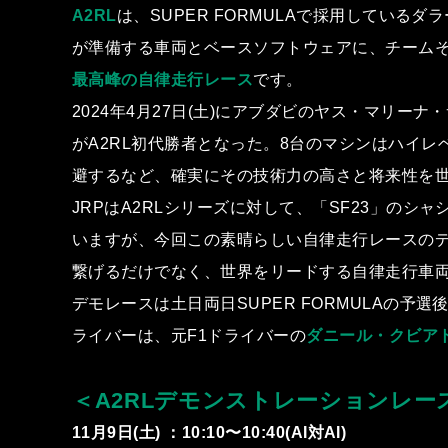
A2RL
は、SUPER FORMULAで採⽤している
が準備する⾞両とベースソフトウェアに、チーム
最⾼峰の⾃律⾛⾏レース
です。
2024年4⽉27⽇(⼟)にアブダビのヤス・マリー
がA2RL初代勝者となった。8台のマシンはハイ
避するなど、確実にその技術⼒の⾼さと将来性を
JRPはA2RLシリーズに対して、「SF23」の
いますが、今回この素晴らしい⾃律⾛⾏レースのデモレ
繋げるだけでなく、世界をリードする⾃律⾛⾏⾞
デモレースは⼟⽇両⽇SUPER FORMULAの予
ライバーは、元F1ドライバーの
ダニール・クビア
＜A2RLデモンストレーションレース
11⽉9⽇(⼟) ：10:10〜10:40(AI対AI)