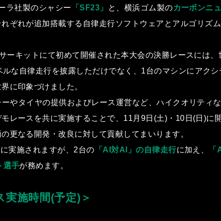
ダラーラ社製のシャシー
「SF23」
と、横浜ゴム製の
カーボンニ
それぞれが追加搭載する⾃律⾛⾏ソフトウェアとアルゴリズ
ナ・サーキットにて初めて開催された本⼤会の決勝レースには、世
レベルな⾃律⾛⾏を披露しただけでなく、1台のマシンにアク
世界に印象づけました。
シャシーやタイヤの提供およびレース運営など、ハイクオリテ
ースを共に実施することで、11⽉9⽇(⼟)・10⽇(⽇)に開催
両の更なる開発・改良に対して貢献してまいります。
選後に実施されますが、2台の
「AI対AI」の⾃律⾛⾏
に加え、
「
ト選⼿
が務めます。
実施時間(予定)＞