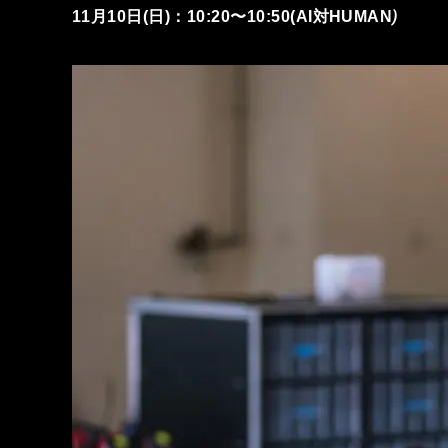
)
11⽉10⽇(⽇)：10:20〜10:50(AI対HUMAN