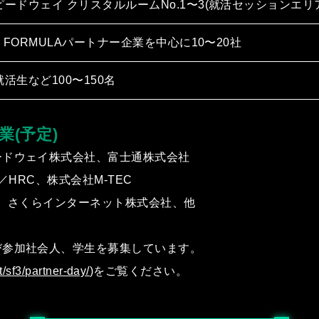
ードウェイ クリスタルルームNo.1〜3(就活セッションエリ
R FORMULAパートナー企業を中⼼に10〜20社
活⽣など100〜150名
業(予定)
ードウェイ株式会社、富⼠通株式会社
HRC、株式会社M-TEC
式会社、さくらインターネット株式会社、他
び参加社会⼈、学⽣を募集しています。
t/sf3/partner-day/
)
をご覧ください。