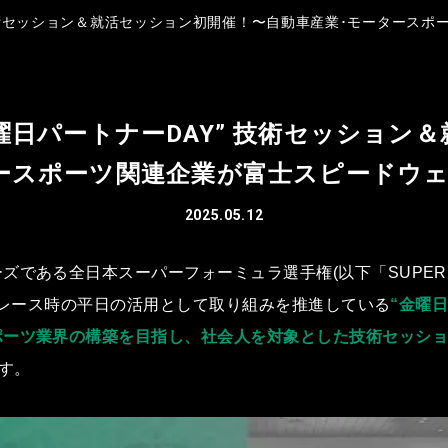
ナーDAY” 技術セッション＆就活セッション初開催！〜⾃動⾞産業･モータ
ULA “⾦曜⽇パートナーDAY” 技術セッ
ースポーツ関連企業が富⼠スピードウ
2025.05.12
である全⽇本スーパーフォーミュラ選⼿権(以下「SUPER 
ら2レース時の平⽇の活⽤として取り組みを推進している
“⾦曜
ポーツ業界の構築を⽬指し、社会⼈を対象とした技術セッシ
す。