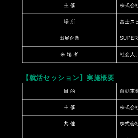
主 催
株式会
場 所
富⼠スピ
出展企業
SUPE
来 場 者
社会⼈
【就活セッション】実施概要
⽬ 的
⾃動⾞
主 催
株式会
共 催
株式会社