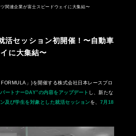
ースポーツ関連企業が富⼠スピードウェイに⼤集結〜
ション＆就活セッション初開催！〜⾃動⾞
ェイに⼤集結〜
FORMULA」)を開催する株式会社⽇本レースプロ
⽇パートナーDAY”の内容をアップデート
し、新たな
ョン及び学⽣を対象とした就活セッション
を、
7⽉18