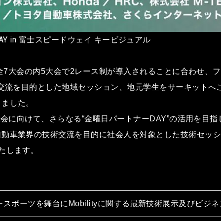
ーDAY in 富⼠スピードウェイ キービジュアル
、全7⼤会の内5⼤会で2レース制が導⼊されることに合わせ、
の交流を⽬的とした地域セッション、地元学⽣をサーキットへ
りました。
⼤会に向けて、さらなる“⾦曜⽇パートナーDAY”の活⽤を⽬
⾃動⾞業界の技術交流を⽬的に社会⼈を対象とした技術セッ
たします。
スポーツを舞台にMobilityに関する最新技術展⽰及びビジ