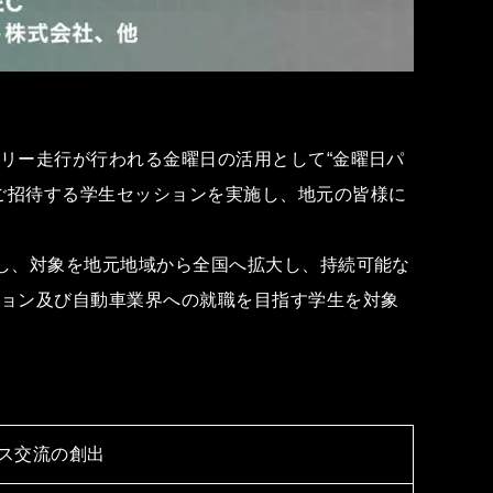
フリー⾛⾏が⾏われる⾦曜⽇の活⽤として“⾦曜⽇パ
ご招待する学⽣セッションを実施し、地元の皆様に
指し、対象を地元地域から全国へ拡⼤し、持続可能な
ション及び⾃動⾞業界への就職を⽬指す学⽣を対象
ネス交流の創出