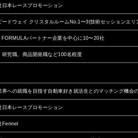
社⽇本レースプロモーション
ードウェイ クリスタルルームNo.1〜3(技術セッションエリ
R FORMULAパートナー企業を中⼼に10〜20社
、研究職、商品開発職など100名程度
業界への就職を⽬指す⾃動⾞好き就活⽣とのマッチング機会
社⽇本レースプロモーション
Fennel