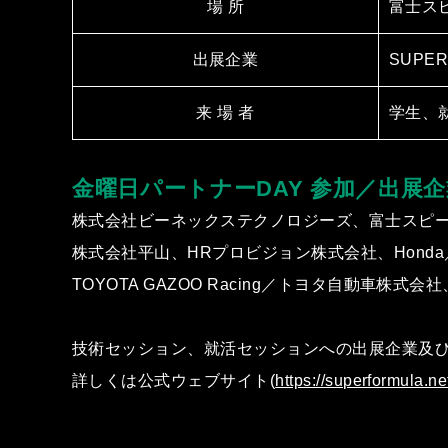
場 所
富⼠スピ
出展企業
SUPE
来 場 者
学⽣、就
⾦曜⽇パートナーDAY 参加／出展企
株式会社ビーネックステクノロジーズ、富⼠スピ
株式会社平⼭、HRプロビジョン株式会社、Honda／
TOYOTA GAZOO Racing／トヨタ⾃動⾞株
技術セッション、就活セッションへの出展企業及
詳しくは公式ウェブサイト(
https://superformula.ne