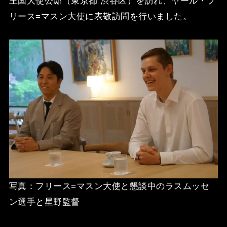
王国大使公邸（東京都 渋谷区）を訪れ、ヤール・フ
リース=マスン大使に表敬訪問を行いました。
写真：フリース=マスン大使と懇談中のラスムッセ
ン選手と星野監督