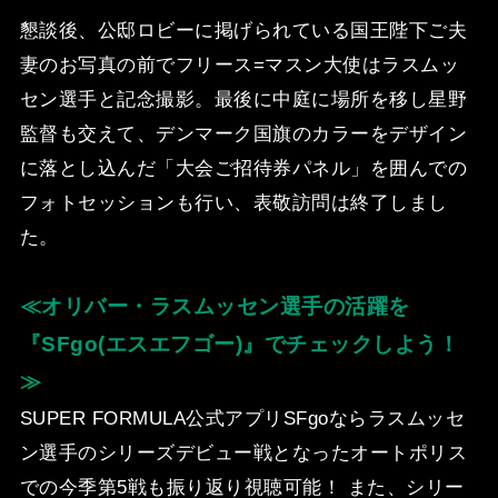
懇談後、公邸ロビーに掲げられている国王陛下ご夫
妻のお写真の前でフリース=マスン大使はラスムッ
セン選手と記念撮影。最後に中庭に場所を移し星野
監督も交えて、デンマーク国旗のカラーをデザイン
に落とし込んだ「大会ご招待券パネル」を囲んでの
フォトセッションも行い、表敬訪問は終了しまし
た。
≪オリバー・ラスムッセン選手の活躍を
『SFgo(エスエフゴー)』でチェックしよう！
≫
SUPER FORMULA公式アプリSFgoならラスムッセ
ン選手のシリーズデビュー戦となったオートポリス
での今季第5戦も振り返り視聴可能！ また、シリー