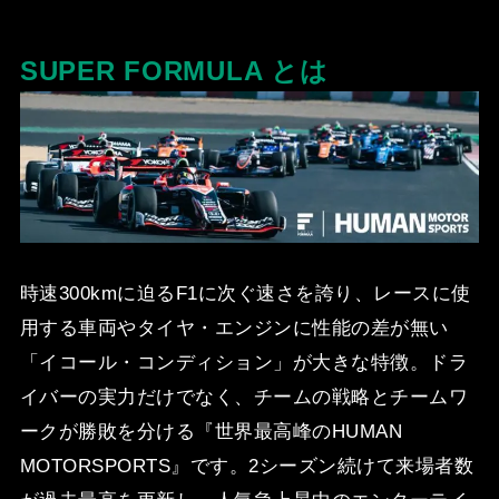
SUPER FORMULA とは
時速300kmに迫るF1に次ぐ速さを誇り、レースに使
⽤する⾞両やタイヤ・エンジンに性能の差が無い
「イコー
ル・コンディション」が⼤きな特徴。ドラ
イバーの実⼒だけでなく、チームの戦略とチームワ
ークが勝敗を分ける
『世界最⾼峰のHUMAN
MOTORSPORTS』です。2シーズン続けて来場者数