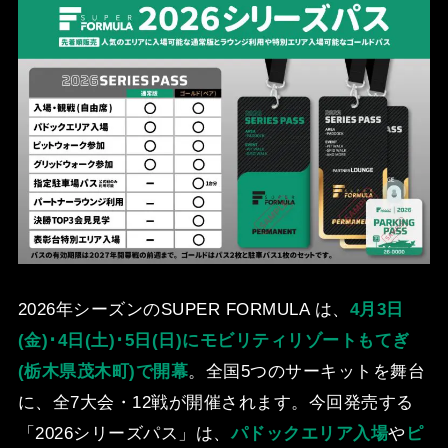
2026年シーズンのSUPER FORMULA は、
4⽉3⽇
(⾦)･4⽇(⼟)･5⽇(⽇)にモビリティリゾートもてぎ
(栃⽊県茂⽊町)で開幕
。全国5つのサーキットを舞台
に、全7⼤会・12戦が開催されます。今回発売する
「2026シリーズパス」は、
パドックエリア⼊場
や
ピ