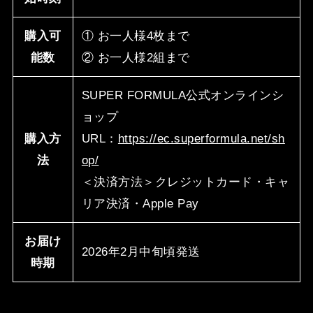
購⼊可
① お⼀⼈様4枚まで
能数
② お⼀⼈様2組まで
SUPER FORMULA公式オンラインシ
ョップ
購⼊⽅
URL：
https://ec.superformula.net/sh
法
op/
＜決済⽅法＞クレジットカード・キャ
リア決済・Apple Pay
お届け
2026年2⽉中旬頃発送
時期