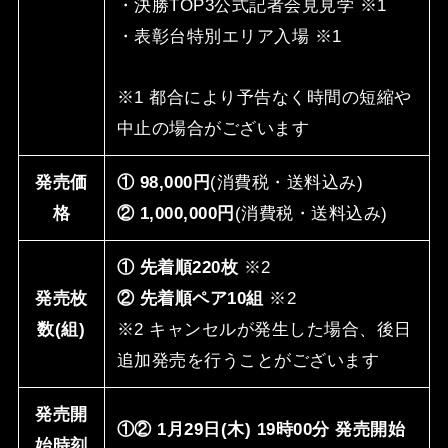
・決勝TOP3公式記者会⾒⾒学 ※1
・表彰台特別エリア⼊場 ※1
※1 都合により予告なく時間の短縮や
中⽌の場合がございます
発売価
① 98,000円
(消費税・送料込み)
格
② 1,000,000円
(消費税・送料込み)
① 先着順220枚
※2
発売枚
② 先着順ペア10組
※2
数(組)
※2 キャンセルが発⽣した場合、後⽇
追加発売を⾏うことがございます
発売開
①② 1⽉29⽇(⽊) 19時00分 発売開始
始時刻