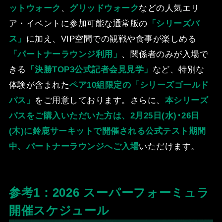
ットウォーク
、
グリッドウォーク
などの⼈気エリ
ア・イベントに参加可能な通常版の
「シリーズパ
ス」
に加え、VIP空間での観戦や⾷事が楽しめる
「パートナーラウンジ利⽤」
、関係者のみが⼊場で
きる
「決勝TOP3公式記者会⾒⾒学」
など、特別な
体験が含まれた
ペア10組限定の
「シリーズゴールド
パス」
をご⽤意しております。さらに、
本シリーズ
パスをご購⼊いただいた⽅は、2⽉25⽇(⽔)･26⽇
(⽊)に鈴⿅サーキットで開催される公式テスト期間
中、パートナーラウンジへご⼊場
いただけます。
参考1：2026 スーパーフォーミュラ
開催スケジュール