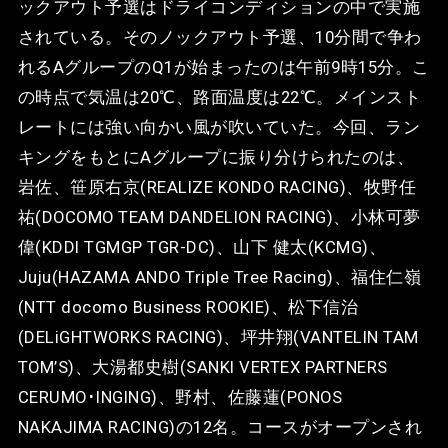
ックアウト予選はドライコンディションの中で実施
されている。そのノックアウト予選、10分間で争わ
れるAグループのQ1が始まったのは午前9時15分。こ
の時点で気温は20℃、路面温度は22℃。メインスト
レートには強い向かい風が吹いていた。今回、ラン
キングをもとにAグループに振り分けられたのは、
岩佐、笹原右京(REALIZE KONDO RACING)、牧野任
祐(DOCOMO TEAM DANDELION RACING)、小林可夢
偉(KDDI TGMGP TGR-DC)、山下 健太(KCMG)、
Juju(HAZAMA ANDO Triple Tree Racing)、福住仁嶺
(NTT docomo Business ROOKIE)、松下信治
(DELiGHTWORKS RACING)、坪井翔(VANTELIN TAM
TOM’S)、大湯都史樹(SANKI VERTEX PARTNERS
CERUMO･INGING)、野村、佐藤蓮(PONOS
NAKAJIMA RACING)の12名。コースがオープンされ