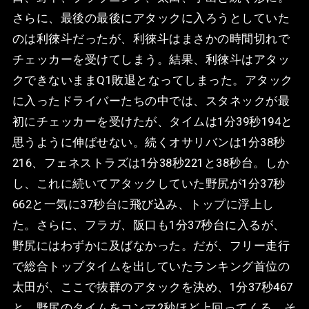
さらに、最後の最後にアタックに入ろうとしていた
のは利徠斗だったが、利徠斗はまさかの時間切れで
チェッカーを受けてしまう。結果、利徠斗はアタッ
クできないままQ1敗退となってしまった。アタック
に入ったドライバーたちの中では、スタネックが最
初にチェッカーを受けたが、タイムは1分39秒194と
思うように伸ばせない。続くオサリバンは1分38秒
216、フェネストラズは1分38秒221と38秒台。しか
し、これに続いてアタックしていた野尻が1分37秒
662と一気に37秒台に飛び込み、トップに浮上し
た。さらに、フラガ、阪口も1分37秒台に入るが、
野尻にはわずかに及ばなかった。だが、フリー走行
で総合トップタイムを出していたランキング首位の
太田が、ここで抜群のアタックを決め、1分37秒467
と、野尻のタイムをコンマ2秒ほど上回ってくる。そ