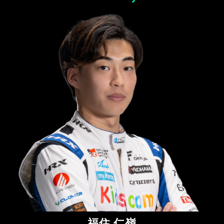
福住 仁嶺