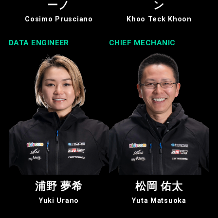
ーノ
ン
Cosimo Prusciano
Khoo Teck Khoon
DATA ENGINEER
CHIEF MECHANIC
浦野 夢希
松岡 佑太
Yuki Urano
Yuta Matsuoka