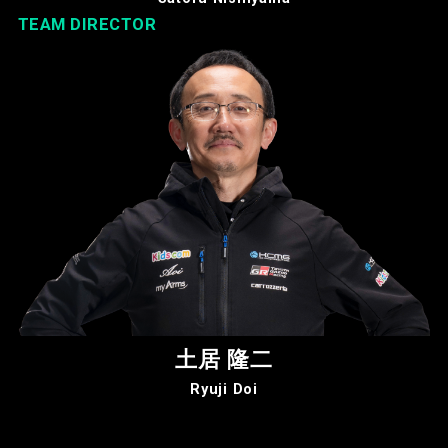
TEAM DIRECTOR
土居 隆二
Ryuji Doi