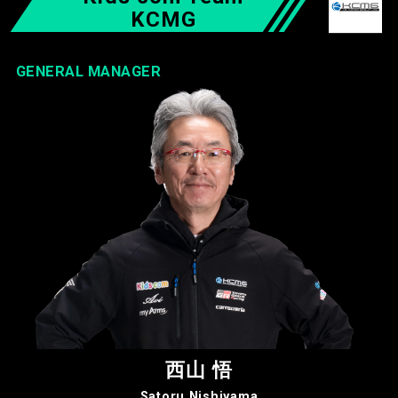
KCMG
GENERAL MANAGER
西山 悟
Satoru Nishiyama