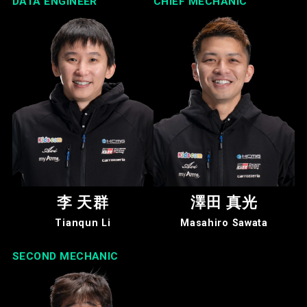
DATA ENGINEER
CHIEF MECHANIC
李 天群
澤田 真光
Tianqun Li
Masahiro Sawata
SECOND MECHANIC