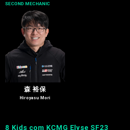
SECOND MECHANIC
森 裕保
Hiroyasu Mori
8 Kids com KCMG Elyse SF23