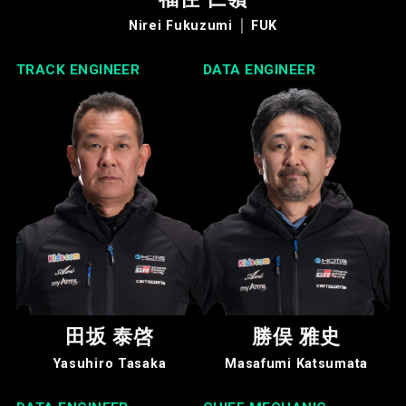
Nirei Fukuzumi │ FUK
TRACK ENGINEER
DATA ENGINEER
田坂 泰啓
勝俣 雅史
Yasuhiro Tasaka
Masafumi Katsumata