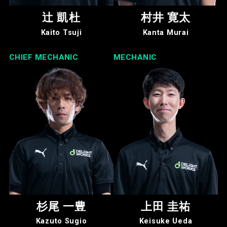
辻 凱杜
村井 寛太
Kaito Tsuji
Kanta Murai
CHIEF MECHANIC
MECHANIC
杉尾 一豊
上田 圭祐
Kazuto Sugio
Keisuke Ueda