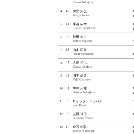
Kazuki Nakajima
40
伊沢 拓也
4
Takuya Izawa
41
塚越 広大
5
Koudai Tsukakoshi
TOP
ROUNDS
20
松田 次生
6
Tsugio Matsuda
|
Rd.1
|
Rd.2
|
Rd.3
|
Rd.4
|
Rd.5
|
Rd.6
|
Rd.7
|
FSC
16
山本 尚貴
7
Naoki Yamamoto
7
大嶋 和也
8
Kazuya Oshima
39
国本 雄資
9
Information
Yuji Kunimoto
Entry List
31
中嶋 大祐
10
Preview
Daisuke Nakajima
Free Practice 1
8
ロイック・デュバル
11
Loic Duval
Qualifying
3
安田 裕信
Free Practice 2
12
Hironobu Yasuda
Race Live
10
金石 年弘
13
Race
Toshihiro Kaneishi