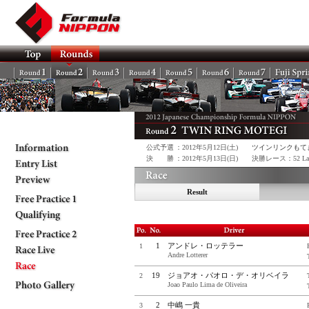
公式予選
：2012年5月12日(土)
ツインリンクもて
決 勝
：2012年5月13日(日)
決勝レース：52 Laps 
Result
1
アンドレ・ロッテラー
1
Andre Lotterer
19
ジョアオ・パオロ・デ・オリベイラ
2
Joao Paulo Lima de Oliveira
2
中嶋 一貴
3