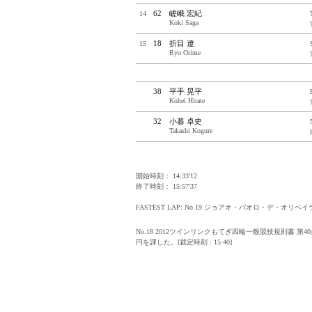
Photo Gallery
62
嵯峨 宏紀
14
Koki Saga
18
折目 遼
15
Ryo Orime
38
平手 晃平
Kohei Hirate
32
小暮 卓史
Takashi Kogure
開始時刻： 14:33'12
終了時刻： 15:57'37
FASTEST LAP: No.19 ジョアオ・パオロ・デ・オリベイラ / TEAM
No.18 2012ツインリンクもてぎ四輪一般競技規則書 
円を課した。[裁定時刻 : 15:40]