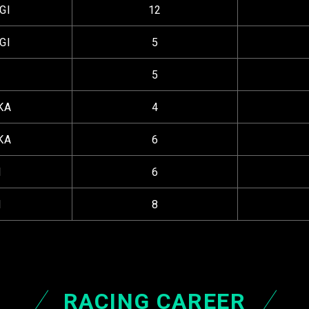
GI
12
GI
5
5
KA
4
KA
6
I
6
I
8
RACING CAREER