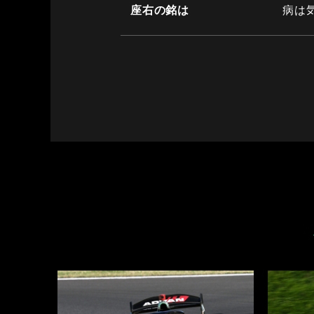
座右の銘は
病は