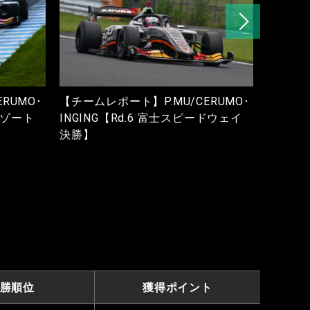
RUMO･
【チームレポート】P.MU/CERUMO･
【チーム
リゾート
INGING【Rd.6 富士スピードウェイ
INGI
決勝】
予選】
勝順位
獲得ポイント