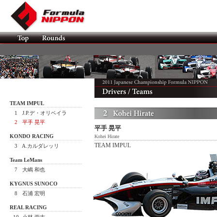
TEAM IMPUL
1
J.P.デ・オリベイラ
2
平手 晃平
平手 晃平
KONDO RACING
Kohei Hirate
TEAM IMPUL
3
A.カルダレッリ
Team LeMans
7
大嶋 和也
KYGNUS SUNOCO
8
石浦 宏明
REAL RACING