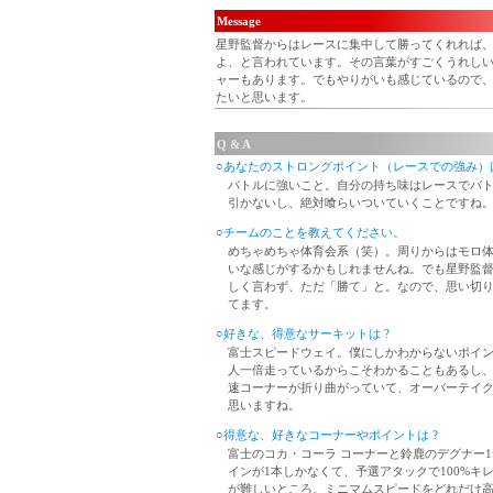
Message
星野監督からはレースに集中して勝ってくれれば
よ、と言われています。その言葉がすごくうれし
ャーもあります。でもやりがいも感じているので
たいと思います。
Q & A
○あなたのストロングポイント（レースでの強み）は
バトルに強いこと。自分の持ち味はレースでバ
引かないし、絶対喰らいついていくことですね
○チームのことを教えてください。
めちゃめちゃ体育会系（笑）。周りからはモロ
いな感じがするかもしれませんね。でも星野監
しく言わず、ただ「勝て」と。なので、思い切
てます。
○好きな、得意なサーキットは ?
富士スピードウェイ。僕にしかわからないポイ
人一倍走っているからこそわかることもあるし
速コーナーが折り曲がっていて、オーバーテイ
思いますね。
○得意な、好きなコーナーやポイントは ?
富士のコカ・コーラ コーナーと鈴鹿のデグナー
インが1本しかなくて、予選アタックで100%キ
が難しいところ。ミニマムスピードをどれだけ