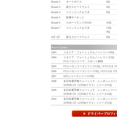
Round 2
オートポリス
8位
Round 3
富士スピードウェイ
4位
Round 4
ツインリンクもてぎ
8位
Round 5
鈴鹿サーキット
Round 6
スポーツランドSUGO
10位
Round 7
ツインリンクもてぎ
13位
9位
JAF GP
富士スピードウェイ
8位
Race Career
2003
イタリア・フォーミュラルノーシリーズ8位
2004
イタリア・フォーミュラルノーシリーズ2位
F3ユーロシリーズ・スポット参戦
2005
F3ユーロシリーズシリーズ12位／F3マカオ 1
2006
F3ユーロシリーズシリーズ3位／F3マカオ 27
2007
GP2シリーズシリーズ19位
2008
全日本選手権フォーミュラ・ニッポンシリーズ
SUPER GT（GT300クラス）シリーズ15位
2009
全日本選手権フォーミュラ・ニッポンシリー
SUPER GT（GT500クラス）シリーズ14位
2010
全日本選手権フォーミュラ・ニッポンシリー
SUPER GT（GT500クラス）シリーズ12位