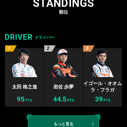
STANDINGS
順位
DRIVER
ドライバー
イゴール・オオム
太田 格之進
岩佐 歩夢
ラ・フラガ
95
44.5
39
PTS
PTS
PTS
もっと見る