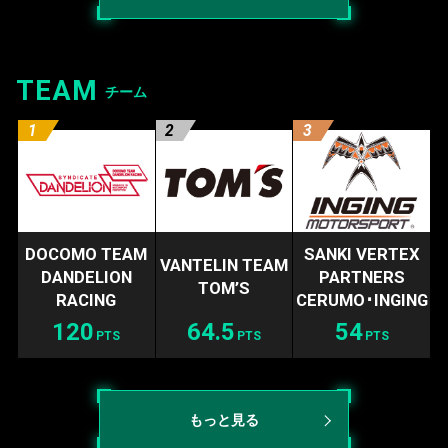
TEAM
チーム
DOCOMO TEAM
SANKI VERTEX
VANTELIN TEAM
DANDELION
PARTNERS
TOM’S
RACING
CERUMO･INGING
120
64.5
54
PTS
PTS
PTS
もっと見る