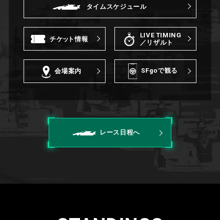
タイムスケジュール
LIVE TIMING
チ
ケッ
ト情報
／リザルト
SFgoで観る
会場案内
レース日程へ