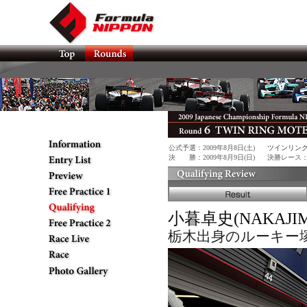
公式予選：2009年8月8日(土)
ツインリン
決 勝：2009年8月9日(日)
決勝レース：4.8
小暮卓史(NAKAJI
栃木出身のルーキー塚越