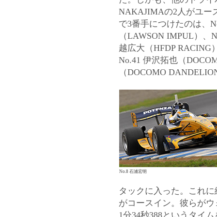
NAKAJIMAの2人が
で3番手につけたのは、No.8
（LAWSON IMPUL）、N
越広大（HFDP RACI
No.41 伊沢拓也（DOCO
（DOCOMO DANDEL
No.8 石浦宏明
タックに入った。これに
がコースイン。彼らがウ
1分34秒388というタ