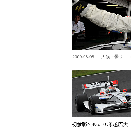
TOP
ROUNDS
2009-08-08 □天候：曇り｜コ
Information
Entry List
Preview
Free Practice
Result
Qualifying
Free Practice
Race Live
Race
初参戦のNo.10 塚越広大
Photo Gallery