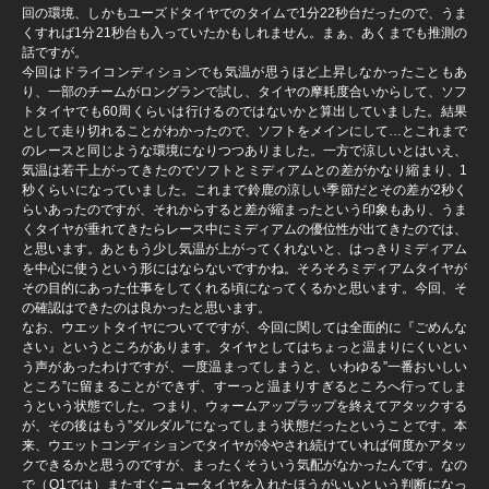
回の環境、しかもユーズドタイヤでのタイムで1分22秒台だったので、うま
くすれば1分21秒台も入っていたかもしれません。まぁ、あくまでも推測の
話ですが。
今回はドライコンディションでも気温が思うほど上昇しなかったこともあ
り、一部のチームがロングランで試し、タイヤの摩耗度合いからして、ソフ
トタイヤでも60周くらいは行けるのではないかと算出していました。結果
として走り切れることがわかったので、ソフトをメインにして…とこれまで
のレースと同じような環境になりつつありました。一方で涼しいとはいえ、
気温は若干上がってきたのでソフトとミディアムとの差がかなり縮まり、1
秒くらいになっていました。これまで鈴鹿の涼しい季節だとその差が2秒く
らいあったのですが、それからすると差が縮まったという印象もあり、うま
くタイヤが垂れてきたらレース中にミディアムの優位性が出てきたのでは、
と思います。あともう少し気温が上がってくれないと、はっきりミディアム
を中心に使うという形にはならないですかね。そろそろミディアムタイヤが
その目的にあった仕事をしてくれる頃になってくるかと思います。今回、そ
の確認はできたのは良かったと思います。
なお、ウエットタイヤについてですが、今回に関しては全面的に『ごめんな
さい』というところがあります。タイヤとしてはちょっと温まりにくいとい
う声があったわけですが、一度温まってしまうと、いわゆる”一番おいしい
ところ”に留まることができず、すーっと温まりすぎるところへ行ってしま
うという状態でした。つまり、ウォームアップラップを終えてアタックする
が、その後はもう”ダルダル”になってしまう状態だったということです。本
来、ウエットコンディションでタイヤが冷やされ続けていれば何度かアタッ
クできるかと思うのですが、まったくそういう気配がなかったんです。なの
で（Q1では）またすぐニュータイヤを入れたほうがいいという判断になっ