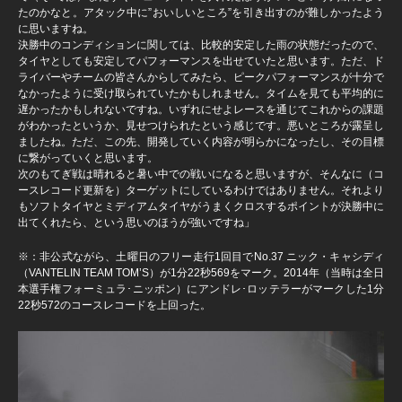
たのかなと。アタック中に”おいしいところ”を引き出すのが難しかったよう
に思いますね。
決勝中のコンディションに関しては、比較的安定した雨の状態だったので、
タイヤとしても安定してパフォーマンスを出せていたと思います。ただ、ド
ライバーやチームの皆さんからしてみたら、ピークパフォーマンスが十分で
なかったように受け取られていたかもしれません。タイムを見ても平均的に
遅かったかもしれないですね。いずれにせよレースを通じてこれからの課題
がわかったというか、見せつけられたという感じです。悪いところが露呈し
ましたね。ただ、この先、開発していく内容が明らかになったし、その目標
に繋がっていくと思います。
次のもてぎ戦は晴れると暑い中での戦いになると思いますが、そんなに（コ
ースレコード更新を）ターゲットにしているわけではありません。それより
もソフトタイヤとミディアムタイヤがうまくクロスするポイントが決勝中に
出てくれたら、という思いのほうが強いですね」
※：非公式ながら、土曜日のフリー走行1回目でNo.37 ニック・キャシディ
（VANTELIN TEAM TOM’S）が1分22秒569をマーク。2014年（当時は全日
本選手権フォーミュラ･ニッポン）にアンドレ･ロッテラーがマークした1分
22秒572のコースレコードを上回った。