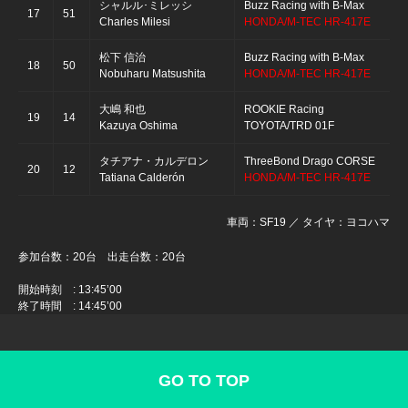
シャルル･ミレッシ
Buzz Racing with B-Max
17
51
Charles Milesi
HONDA/M-TEC HR-417E
松下 信治
Buzz Racing with B-Max
18
50
Nobuharu Matsushita
HONDA/M-TEC HR-417E
大嶋 和也
ROOKIE Racing
19
14
Kazuya Oshima
TOYOTA/TRD 01F
タチアナ・カルデロン
ThreeBond Drago CORSE
20
12
Tatiana Calderón
HONDA/M-TEC HR-417E
車両：SF19 ／ タイヤ：ヨコハマ
参加台数：20台 出走台数：20台
開始時刻 : 13:45’00
終了時間 : 14:45’00
GO TO TOP