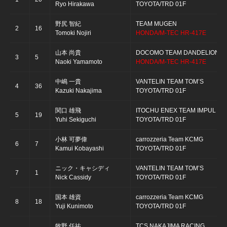
Ryo Hirakawa
TOYOTA/TRD 01F
野尻 智紀
TEAM MUGEN
2
16
Tomoki Nojiri
HONDA/M-TEC HR-417E
山本 尚貴
DOCOMO TEAM DANDELION R
3
5
Naoki Yamamoto
HONDA/M-TEC HR-417E
中嶋 一貴
VANTELIN TEAM TOM’S
4
36
Kazuki Nakajima
TOYOTA/TRD 01F
関口 雄飛
ITOCHU ENEX TEAM IMPUL
5
19
Yuhi Sekiguchi
TOYOTA/TRD 01F
小林 可夢偉
carrozzeria Team KCMG
6
7
Kamui Kobayashi
TOYOTA/TRD 01F
ニック・キャシディ
VANTELIN TEAM TOM’S
7
1
Nick Cassidy
TOYOTA/TRD 01F
国本 雄資
carrozzeria Team KCMG
8
18
Yuji Kunimoto
TOYOTA/TRD 01F
牧野 任祐
TCS NAKAJIMA RACING