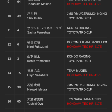
9
64
Tadasuke Makino
HONDA/M-TEC HR-417E
坪井 翔
JMS P.MU/CERUMO･INGING
10
39
Sho Tsuboi
TOYOTA/TRD 01F
サッシャ･フェネストラズ
KONDO RACING
11
4
Sacha Fenestraz
TOYOTA/TRD 01F
福住 仁嶺
DOCOMO TEAM DANDELION R
12
6
Nirei Fukuzumi
HONDA/M-TEC HR-417E
山下 健太
KONDO RACING
13
3
Kenta Yamashita
TOYOTA/TRD 01F
笹原 右京
TEAM MUGEN
14
15
Ukyo Sasahara
HONDA/M-TEC HR-417E
石浦 宏明
JMS P.MU/CERUMO･INGING
15
38
Hiroaki Ishiura
TOYOTA/TRD 01F
大湯 都史樹
TCS NAKAJIMA RACING
16
65
Toshiki Oyu
HONDA/M-TEC HR-417E