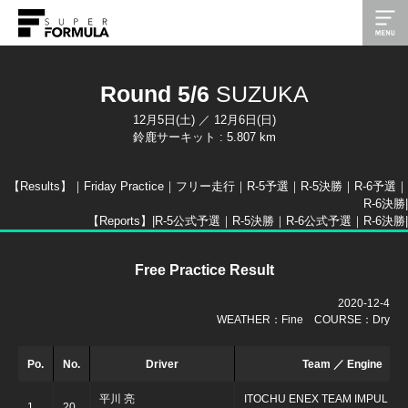
Round 5/6
SUZUKA
12月5日(土) ／ 12月6日(日)
鈴鹿サーキット : 5.807 km
【Results】｜
Friday Practice
｜
フリー走行
｜
R-5予選
｜
R-5決勝
｜
R-6予選
｜
R-6決勝|
【Reports】|
R-5公式予選
｜
R-5決勝
｜
R-6公式予選
｜
R-6決勝
|
Free Practice Result
2020-12-4
WEATHER：Fine COURSE：Dry
Po.
No.
Driver
Team ／ Engine
平川 亮
ITOCHU ENEX TEAM IMPUL
1
20