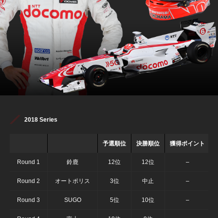
2018 Series
予選順位
決勝順位
獲得ポイント
Round 1
鈴鹿
12位
12位
–
Round 2
オートポリス
3位
中止
–
Round 3
SUGO
5位
10位
–