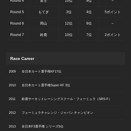
Round 4
富士
10位
9位
–
Round 5
もてぎ
3位
4位
5ポイント
Round 6
岡山
12位
9位
–
Round 7
鈴鹿
10位
7位
2ポイント
Race Career
2009
全日本カート選手権KF17位
2010
全日本カート選手権Super-KF 3位
2011
鈴鹿サーキットレーシングスクール・フォーミュラ（SRS-F）
2012
フォーミュラチャレンジ・ジャパン チャンピオン
2013
全日本F3選手権 シリーズ5位