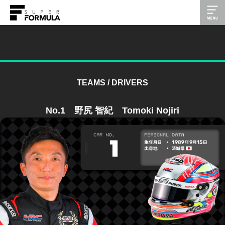
TEAMS / DRIVERS
No.1 野尻 智紀 Tomoki Nojiri