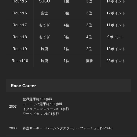
Round 5
SUGO
1位
3位
14ポイント
Round 6
富士
3位
3位
12ポイント
Round 7
もてぎ
4位
3位
11ポイント
Round 8
もてぎ
3位
4位
9ポイント
Round 9
鈴鹿
1位
2位
18ポイント
Round 10
鈴鹿
1位
優勝
23ポイント
Race Career
世界選手権KF1参戦
ヨーロッパ選手権KF1参戦
2007
イタリアンマスターズKF1参戦
ワールドカップKF1参戦
2008
鈴鹿サーキットレーシングスクール・フォーミュラ(SRS-F)