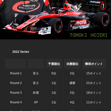
2022 Series
予選順位
決勝順位
獲得ポイント
Round 1
富士
6位
2位
15ポイント
Round 2
富士
1位
優勝
23ポイント
Round 3
鈴鹿
1位
2位
18ポイント
Round 4
AP
1位
4位
11ポイント