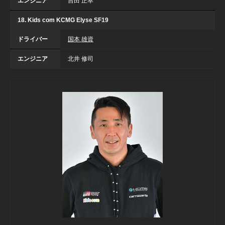
エンジニア
吉田 正幸
18. Kids com KCMG Elyse SF19
ドライバー
国本 雄資
エンジニア
北井 修司