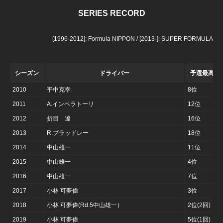
SERIES RECORD
[1996-2012]: Formula NIPPON / [2013-]: SUPER FORMULA
シーズン
ドライバー
予選最高位
2010
平中克幸
8位
2011
A.インペラトーリ
12位
2012
折目 遼
16位
2013
R.ブラッドレー
18位
2014
中山雄一
11位
2015
中山雄一
4位
2016
中山雄一
7位
2017
小林 可夢偉
3位
2018
小林 可夢偉(Rd.5中山雄一）
2位(2回)
2019
小林 可夢偉
5位(1回)