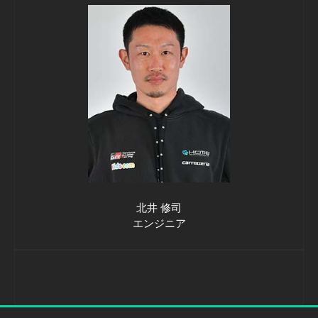
北井 修司
エンジニア