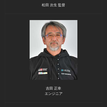
松田 次生 監督
吉田 正幸
エンジニア