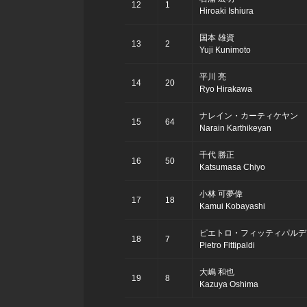
12
1
Hiroaki Ishiura
国本 雄資
13
2
Yuji Kunimoto
平川 亮
14
20
Ryo Hirakawa
ナレイン・カーティケヤン
15
64
Narain Karthikeyan
千代 勝正
16
50
Katsumasa Chiyo
小林 可夢偉
17
18
Kamui Kobayashi
ピエトロ・フィッティパルデ
18
7
Pietro Fittipaldi
大嶋 和也
19
8
Kazuya Oshima