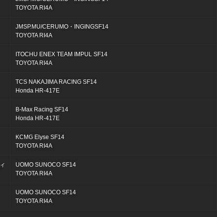
TOYOTA RI4A
JMSP.MU/CERUMO・INGINGSF14
TOYOTA RI4A
ITOCHU ENEX TEAM IMPUL SF14
TOYOTA RI4A
TCS NAKAJIMA RACING SF14
Honda HR-417E
B-Max Racing SF14
Honda HR-417E
KCMG Elyse SF14
TOYOTA RI4A
ィ
UOMO SUNOCO SF14
TOYOTA RI4A
UOMO SUNOCO SF14
TOYOTA RI4A