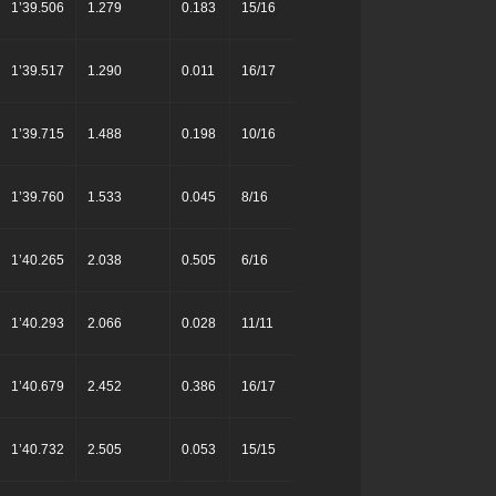
1’39.506
1.279
0.183
15/16
1’39.517
1.290
0.011
16/17
1’39.715
1.488
0.198
10/16
1’39.760
1.533
0.045
8/16
1’40.265
2.038
0.505
6/16
1’40.293
2.066
0.028
11/11
1’40.679
2.452
0.386
16/17
1’40.732
2.505
0.053
15/15