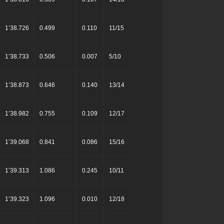
1’38.726
0.499
0.110
11/15
1’38.733
0.506
0.007
5/10
1’38.873
0.646
0.140
13/14
1’38.982
0.755
0.109
12/17
1’39.068
0.841
0.086
15/16
1’39.313
1.086
0.245
10/11
1’39.323
1.096
0.010
12/18