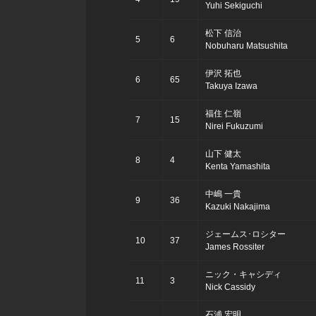
Yuhi Sekiguchi
松下 信治
5
6
Nobuharu Matsushita
伊沢 拓也
6
65
Takuya Izawa
福住 仁嶺
7
15
Nirei Fukuzumi
山下 健太
8
4
Kenta Yamashita
中嶋 一貴
9
36
Kazuki Nakajima
ジェームス･ロシター
10
37
James Rossiter
ニック・キャシディ
11
3
Nick Cassidy
石浦 宏明