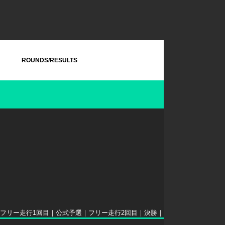
ROUNDS/RESULTS
フリー走行1回目
｜
公式予選
｜
フリー走行2回目
｜
決勝
｜