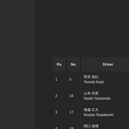
Po.
No.
Driver
野尻 智紀
1
5
Tomoki Nojiri
山本 尚貴
2
16
Naoki Yamamoto
塚越 広大
3
17
Koudai Tsukakoshi
関口 雄飛
4
19