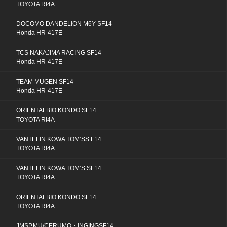
TOYOTA RI4A
DOCOMO DANDELION M6Y SF14
Honda HR-417E
TCS NAKAJIMA RACING SF14
Honda HR-417E
TEAM MUGEN SF14
Honda HR-417E
ORIENTALBIO KONDO SF14
TOYOTA RI4A
VANTELIN KOWA TOM’SS F14
TOYOTA RI4A
VANTELIN KOWA TOM’S SF14
TOYOTA RI4A
ORIENTALBIO KONDO SF14
TOYOTA RI4A
JMSP.MU/CERUMO・INGINGSF14