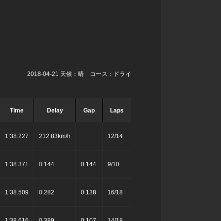
2018-04-21 天候：晴 コース：ドライ
Time
Delay
Gap
Laps
1’38.227
212.83km/h
12/14
1’38.371
0.144
0.144
9/10
1’38.509
0.282
0.138
16/18
1’38.616
0.389
0.107
14/18