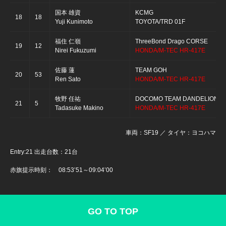
国本 雄資
KCMG
18
18
Yuji Kunimoto
TOYOTA/TRD 01F
福住 仁嶺
ThreeBond Drago CORSE
19
12
Nirei Fukuzumi
HONDA/M-TEC HR-417E
佐藤 蓮
TEAM GOH
20
53
Ren Sato
HONDA/M-TEC HR-417E
牧野 任祐
DOCOMO TEAM DANDELION R
21
5
Tadasuke Makino
HONDA/M-TEC HR-417E
車両：SF19 ／ タイヤ：ヨコハマ
Entry:21 出走台数：21台
赤旗提示時刻： 08:53’51～09:04’00
GO TO TOP