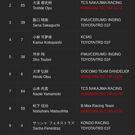
大湯 都史樹
TCS NAKAJIMA RACING
2
65
Toshiki Oyu
HONDA/M-TEC HR-417E
阪口 晴南
P.MU/CERUMO･INGING
3
39
Sena Sakaguchi
TOYOTA/TRD 01F
小林 可夢偉
KCMG
4
7
Kamui Kobayashi
TOYOTA/TRD 01F
坪井 翔
P.MU/CERUMO･INGING
5
38
Sho Tsuboi
TOYOTA/TRD 01F
大津 弘樹
DOCOMO TEAM DANDELION R
6
6
Hiroki Otsu
HONDA/M-TEC HR-417E
山本 尚貴
TCS NAKAJIMA RACING
7
64
Naoki Yamamoto
HONDA/M-TEC HR-417E
松下 信治
B-Max Racing Team
8
50
Nobuharu Matsushita
HONDA/M-TEC HR-417E
サッシャ･フェネストラズ
KONDO RACING
9
4
Sacha Fenestraz
TOYOTA/TRD 01F