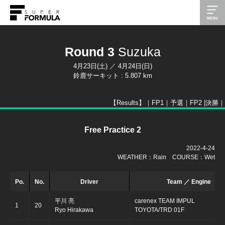
Round 3
Suzuka
4月23日(土) ／ 4月24日(日)
鈴鹿サーキット : 5.807 km
【Results】｜
FP1
｜
予選
｜
FP2
|
決勝
｜
Free Practice 2
2022-4-24
WEATHER：Rain COURSE：Wet
Po.
No.
Driver
Team ／ Engine
平川 亮
carenex TEAM IMPUL
1
20
Ryo Hirakawa
TOYOTA/TRD 01F