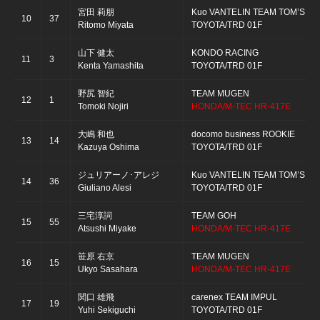
宮田 莉朋
Kuo VANTELIN TEAM TOM’S
10
37
Ritomo Miyata
TOYOTA/TRD 01F
山下 健太
KONDO RACING
11
3
Kenta Yamashita
TOYOTA/TRD 01F
野尻 智紀
TEAM MUGEN
12
1
Tomoki Nojiri
HONDA/M-TEC HR-417E
大嶋 和也
docomo business ROOKIE
13
14
Kazuya Oshima
TOYOTA/TRD 01F
ジュリアーノ･アレジ
Kuo VANTELIN TEAM TOM’S
14
36
Giuliano Alesi
TOYOTA/TRD 01F
三宅淳詞
TEAM GOH
15
55
Atsushi Miyake
HONDA/M-TEC HR-417E
笹原 右京
TEAM MUGEN
16
15
Ukyo Sasahara
HONDA/M-TEC HR-417E
関口 雄飛
carenex TEAM IMPUL
17
19
Yuhi Sekiguchi
TOYOTA/TRD 01F