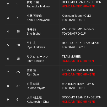
牧野 任祐
DOCOMO TEAM DANDELION RA
2
5
Tadasuke Makino
HONDA/M-TEC HR-417E
小林 可夢偉
Kids com Team KCMG
3
7
Kamui Kobayashi
TOYOTA/TRD 01F
坪井 翔
P.MU/CERUMO･INGING
4
38
Sho Tsuboi
TOYOTA/TRD 01F
平川 亮
ITOCHU ENEX TEAM IMPUL
5
20
Ryo Hirakawa
TOYOTA/TRD 01F
リアム･ローソン
TEAM MUGEN
6
15
Liam Lawson
HONDA/M-TEC HR-417E
佐藤 蓮
TCS NAKAJIMA RACING
7
65
Ren Sato
HONDA/M-TEC HR-417E
宮田 莉朋
VANTELIN TEAM TOM’S
8
37
Ritomo Miyata
TOYOTA/TRD 01F
太田 格之進
DOCOMO TEAM DANDELION RA
9
6
Kakunoshin Ohta
HONDA/M-TEC HR-417E