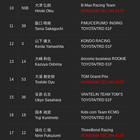
大津 弘樹
B-Max Racing Team
10
50B
Hiroki Otsu
HONDA/M-TEC HR-417E
阪口 晴南
P.MU/CERUMO･INGING
11
39
Sena Sakaguchi
TOYOTA/TRD 01F
山下 健太
KONDO RACING
12
3
Kenta Yamashita
TOYOTA/TRD 01F
大嶋 和也
docomo business ROOKIE
13
14
Kazuya Oshima
TOYOTA/TRD 01F
大湯 都史樹
TGM Grand Prix
14
53
Toshiki Oyu
HONDA/M-TEC HR-417E
笹原 右京
VANTELIN TEAM TOM’S
15
36
Ukyo Sasahara
TOYOTA/TRD 01F
国本 雄資
Kids com Team KCMG
16
18
Yuji Kunimoto
TOYOTA/TRD 01F
福住 仁嶺
ThreeBond Racing
17
12
Nirei Fukuzumi
HONDA/M-TEC HR-417E