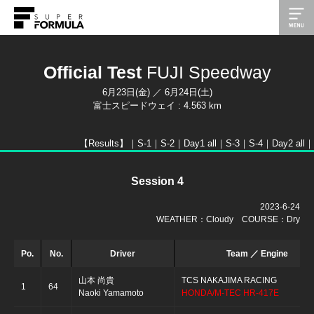
Official Test
FUJI Speedway
6月23日(金) ／ 6月24日(土)
富士スピードウェイ : 4.563 km
【Results】｜
S-1
｜
S-2
｜
Day1 all
｜
S-3
｜
S-4
｜
Day2 all
｜
Session 4
2023-6-24
WEATHER：Cloudy COURSE：Dry
Po.
No.
Driver
Team ／ Engine
山本 尚貴
TCS NAKAJIMA RACING
1
64
Naoki Yamamoto
HONDA/M-TEC HR-417E