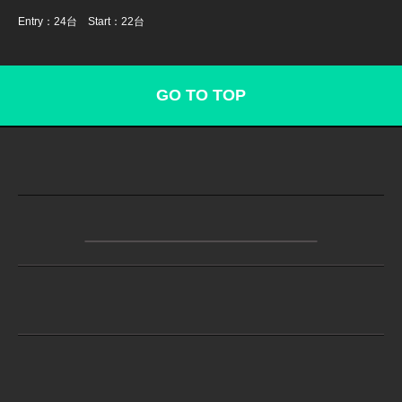
Entry：24台 Start：22台
GO TO TOP