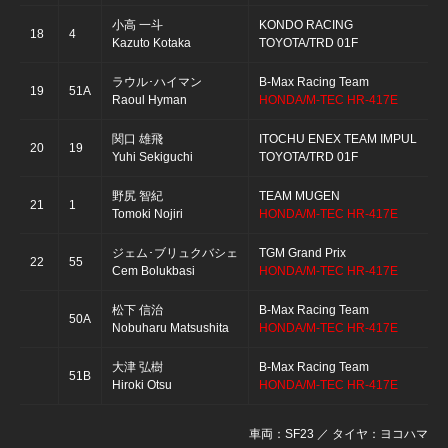
小高 一斗
KONDO RACING
18
4
Kazuto Kotaka
TOYOTA/TRD 01F
ラウル･ハイマン
B-Max Racing Team
19
51A
Raoul Hyman
HONDA/M-TEC HR-417E
関口 雄飛
ITOCHU ENEX TEAM IMPUL
20
19
Yuhi Sekiguchi
TOYOTA/TRD 01F
野尻 智紀
TEAM MUGEN
21
1
Tomoki Nojiri
HONDA/M-TEC HR-417E
ジェム･ブリュクバシェ
TGM Grand Prix
22
55
Cem Bolukbasi
HONDA/M-TEC HR-417E
松下 信治
B-Max Racing Team
50A
Nobuharu Matsushita
HONDA/M-TEC HR-417E
大津 弘樹
B-Max Racing Team
51B
Hiroki Otsu
HONDA/M-TEC HR-417E
車両：SF23 ／ タイヤ：ヨコハマ