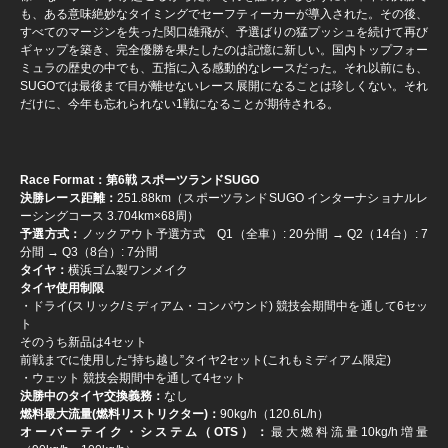
も、ある意味絶妙なタイミングでセーフティーカーが導入された。その後、
すべてのマージンを失った関口雄飛が、予選ばりの猛プッシュを続けて再び
ギャップを築き、完全優勝を果たしたのは記憶に新しい。国内トップフォー
ミュラの歴史の中でも、五指に入る感動的なレースだった。それ以前にも、
SUGOでは最後まで目が離せないレース展開になることは珍しくない。それ
だけに、今年も忘れられない1戦になることが期待される。
Race Format：第6戦 スポーツランドSUGO
決勝レース距離：
251.88km（スポーツランドSUGO インターナショナルレ
ーシングコース 3.704km×68周）
予選方式：
ノックアウト予選方式 Q1（全車）: 20分間 → Q2（14台）: 7
分間 → Q3（8台）: 7分間
タイヤ：
横浜ゴム製ワンメイク
タイヤ使用制限
・ドライ(スリック/ミディアム・コンパウンド) 競技会期間中を通して6セッ
ト
そのうち新品は4セット
前戦までに使用した“持ち越し”タイヤ2セット(これもミディアム限定)
・ウェット 競技会期間中を通して4セット
決勝中のタイヤ交換義務：
なし
燃料最大流量(燃料リストリクター)：
90kg/h（120.6L/h）
オーバーテイク・システム（OTS）：
最大燃料流量10kg/h増量