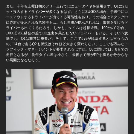
また、今年も土曜日朝のフリー走行ではニュータイヤを使用せず、Q1に2セ
ット投入するドライバーが多くなるはず。さらにSUGOの場合、予選中にコ
ースアウトするドライバーが出てくる可能性もあり、その場合はアタック中
に赤旗が提示される危険性も…。もし赤旗が提示されれば、影響を受けるド
ライバーも出てくるだろう。しかも、タイムは超接近戦。100分の1秒台、
1000分の1秒台の差でQ2進出を果たせないドライバーもいる。そういう意
味でも、Q1は非常に重要だ。そして、ここで5台が脱落するとは言うもの
の、14台で走るQ2も状況はそれほど大きく変わらない。ここでも巧みなト
ラフィック・マネージメントが要求されるはずだ。Q3に関しては、8台での
走行となるが、例年タイム差は小さく、最後まで誰がPPを獲るか分からな
い展開になるだろう。