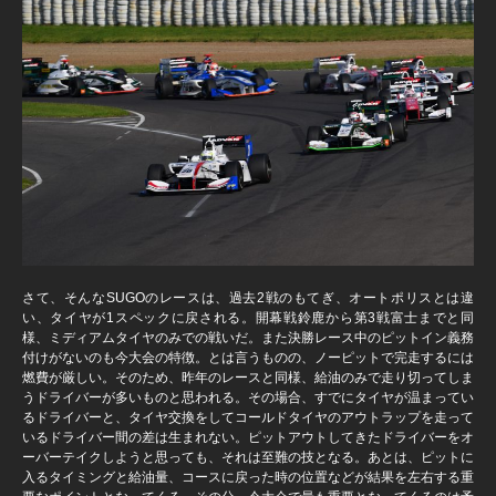
さて、そんなSUGOのレースは、過去2戦のもてぎ、オートポリスとは違
い、タイヤが1スペックに戻される。開幕戦鈴鹿から第3戦富士までと同
様、ミディアムタイヤのみでの戦いだ。また決勝レース中のピットイン義務
付けがないのも今大会の特徴。とは言うものの、ノーピットで完走するには
燃費が厳しい。そのため、昨年のレースと同様、給油のみで走り切ってしま
うドライバーが多いものと思われる。その場合、すでにタイヤが温まってい
るドライバーと、タイヤ交換をしてコールドタイヤのアウトラップを走って
いるドライバー間の差は生まれない。ピットアウトしてきたドライバーをオ
ーバーテイクしようと思っても、それは至難の技となる。あとは、ピットに
入るタイミングと給油量、コースに戻った時の位置などが結果を左右する重