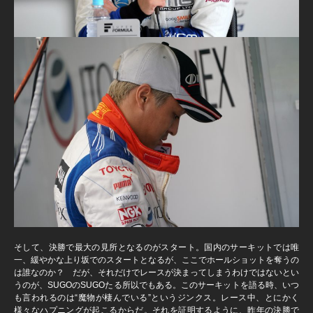
そして、決勝で最大の見所となるのがスタート。国内のサーキットでは唯
一、緩やかな上り坂でのスタートとなるが、ここでホールショットを奪うの
は誰なのか？ だが、それだけでレースが決まってしまうわけではないとい
うのが、SUGOのSUGOたる所以でもある。このサーキットを語る時、いつ
も言われるのは“魔物が棲んでいる”というジンクス。レース中、とにかく
様々なハプニングが起こるからだ。それを証明するように、昨年の決勝で