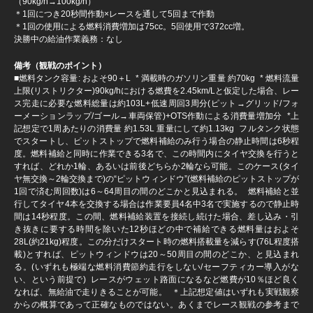
（90kg/h→100kg/h）
＊1回につき20秒間作動×レースを通して5回まで作動
＊1回の使用による燃料消費増加は75cc。5回使用で372cc増。
決勝中の給油作業義務：なし
備考（観戦のポイント）
■燃料タンク容量: およそ90＋L * 満載時のガソリン重量 約70kg * 燃料流量
上限(リストリクター)90kg/hにおける燃費を2.45km/Lと仮定した場合、レー
ス完走に必要な燃料総量は約103L+低速周回3周分(ピット→グリッド/フォ
ーメーションラップ/ゴール→車両保管)+OTS作動による消費量増加分 *上
記想定で1周あたりの消費量 約1.53L 重量にして約1.13kg フルタンク状態
でスタートし、ピットストップで燃料補給のみ行う場合の静止時間は6秒程
度。燃料補給と同時に作業できる3名で、この時間内にタイヤ交換を行うと
すれば、どれか1輪、あるいは前後どちらか2輪なら可能。このケース(タイ
ヤ無交換～2輪交換まで)の“ピットウィンドウ”(燃料補給のピットストップが
1回で済む周回数)は6～64周目の間のどこかと見込まれる。 燃料補給と並
行してタイヤ4本を交換する場合は作業要員4名中3名で実施するので静止時
間は14秒程度。この間、燃料補給装置を接続し続けた場合、差し込み・引
き抜きに要する時間を除いた12秒ほどの中で補給できる燃料量はおよそ
28L(約21kg)程度。この分だけスタート時の燃料搭載量を減らす(76L程度搭
載)とすれば、ピットウィンドウは20～50周目の間のどこか、と見込まれ
る。(いずれも極端な燃料消費節約走行をしない/セーフティカー導入がな
い、という前提で) レースがウェット路面になるなど燃費が10％ほど良く
なれば、無給油で走りきることが可能。 ＊上記想定値はいずれも実戦観察
からの概算であって正確なものではない。あくまでレース観戦の参考まで