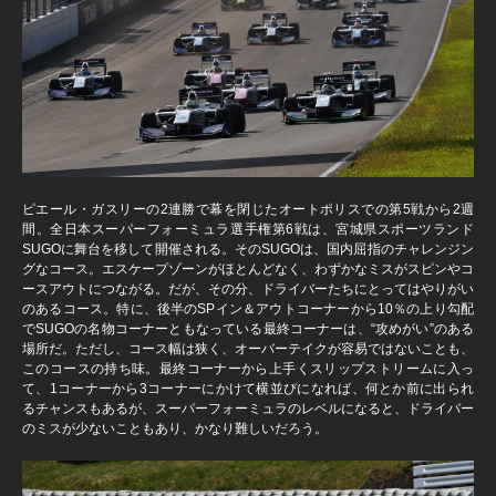
ピエール・ガスリーの2連勝で幕を閉じたオートポリスでの第5戦から2週
間。全日本スーパーフォーミュラ選手権第6戦は、宮城県スポーツランド
SUGOに舞台を移して開催される。そのSUGOは、国内屈指のチャレンジン
グなコース。エスケープゾーンがほとんどなく、わずかなミスがスピンやコ
ースアウトにつながる。だが、その分、ドライバーたちにとってはやりがい
のあるコース。特に、後半のSPイン＆アウトコーナーから10％の上り勾配
でSUGOの名物コーナーともなっている最終コーナーは、“攻めがい”のある
場所だ。ただし、コース幅は狭く、オーバーテイクが容易ではないことも、
このコースの持ち味。最終コーナーから上手くスリップストリームに入っ
て、1コーナーから3コーナーにかけて横並びになれば、何とか前に出られ
るチャンスもあるが、スーパーフォーミュラのレベルになると、ドライバー
のミスが少ないこともあり、かなり難しいだろう。