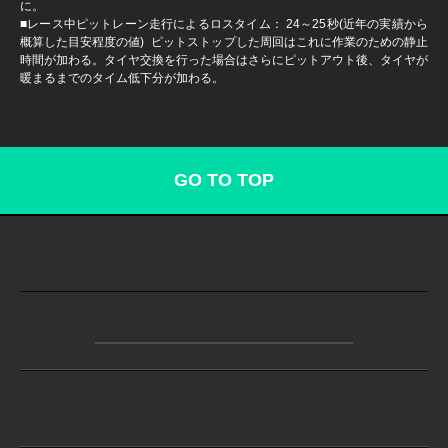
に。
■レース中ピットレーン走行によるロスタイム： 24～25秒(近年の実績から
概算した目安程度の値) ピットストップした周回はこれに作業のための静止
時間が加わる。タイヤ交換を行った場合はさらにピットアウト後、タイヤが
暖まるまでのタイム低下分が加わる。
GO TO TOP