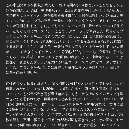
この中山のマシン回収が終わり、残り時間27分14秒ということでセッショ
ンが再開されたのは、午後4時09分。2回目の赤旗中には完全に雨が止み、
雲の後ろにうっすらと太陽が輪郭を表すほど、天候が回復した。路面コンデ
ィション的には、今回の予選で一番いいタイミングだった。そして、セッシ
ョンが再開されると、またしてもピットレーン出口に近いガレージのドライ
バーたちから順にコースイン。ここで、アウトラップを終えた1周目からプ
ッシュしてタイムを上げてきたのが宮田だった。宮田は2度目の赤旗前に、
関口がマークしていた1分38秒651というトップタイムを上回る1分38秒337
を叩き出す。さらに、朝のフリー走行でトップタイムをマークしていた大湯
が、ここで大きくタイムアップ。1分38秒629をマークして2番手に浮上し
てくる。その直後、セッションは3回目の赤旗によって中断される。これは
福住が、さよりんブリッジ先のゆるい左コーナーでまっすぐコースアウトし
たため、フロントからバリアに激突した福住はマシンを降りると、悔しそう
に自分の頭を叩いた。
福住のマシン回収が終わり、残り時間21分14秒ということでセッションが
再開されたのは、午後4時26分。この頃になると、真っ黒な雨雲が近づき、
コース上にもパラパラと雨が降り始める。もうこれ以上のタイムアップは望
めないかと思われたが、再開されると各車は続々コースイン。その中で、阪
口が計測1周目に1分38秒511と、自己ベストをコンマ3秒縮めて、宮田に続
く2番手に浮上してくる。さらに、”できる限りのリスクを背負った”という
アレジが会心のアタック。ここでアレジはそれまでの自己ベストをコンマ6
秒短縮し、宮田、阪口を上回る1分38秒252を叩き出した。その直後、セッ
ションは4回目の赤旗によって中断される。これは大湯が100Rでスピン、