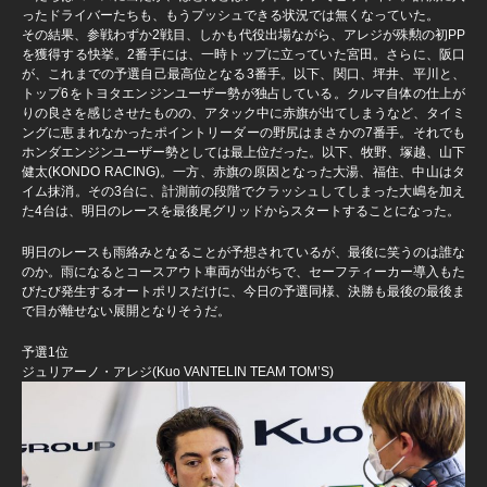
ったドライバーたちも、もうプッシュできる状況では無くなっていた。
その結果、参戦わずか2戦目、しかも代役出場ながら、アレジが殊勲の初PP
を獲得する快挙。2番手には、一時トップに立っていた宮田。さらに、阪口
が、これまでの予選自己最高位となる3番手。以下、関口、坪井、平川と、
トップ6をトヨタエンジンユーザー勢が独占している。クルマ自体の仕上が
りの良さを感じさせたものの、アタック中に赤旗が出てしまうなど、タイミ
ングに恵まれなかったポイントリーダーの野尻はまさかの7番手。それでも
ホンダエンジンユーザー勢としては最上位だった。以下、牧野、塚越、山下
健太(KONDO RACING)。一方、赤旗の原因となった大湯、福住、中山はタ
イム抹消。その3台に、計測前の段階でクラッシュしてしまった大嶋を加え
た4台は、明日のレースを最後尾グリッドからスタートすることになった。
明日のレースも雨絡みとなることが予想されているが、最後に笑うのは誰な
のか。雨になるとコースアウト車両が出がちで、セーフティーカー導入もた
びたび発生するオートポリスだけに、今日の予選同様、決勝も最後の最後ま
で目が離せない展開となりそうだ。
予選1位
ジュリアーノ・アレジ(Kuo VANTELIN TEAM TOM’S)