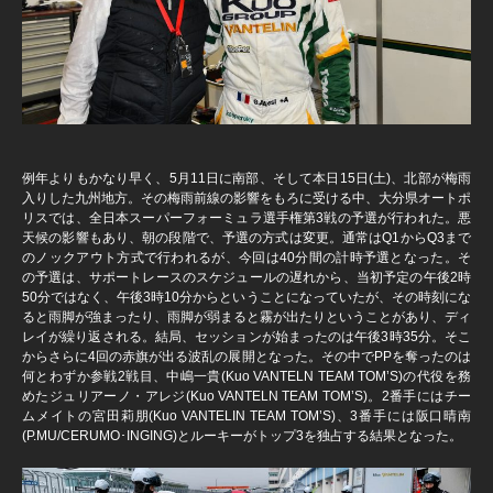
例年よりもかなり早く、5月11日に南部、そして本日15日(土)、北部が梅雨
入りした九州地方。その梅雨前線の影響をもろに受ける中、大分県オートポ
リスでは、全日本スーパーフォーミュラ選手権第3戦の予選が行われた。悪
天候の影響もあり、朝の段階で、予選の方式は変更。通常はQ1からQ3まで
のノックアウト方式で行われるが、今回は40分間の計時予選となった。そ
の予選は、サポートレースのスケジュールの遅れから、当初予定の午後2時
50分ではなく、午後3時10分からということになっていたが、その時刻にな
ると雨脚が強まったり、雨脚が弱まると霧が出たりということがあり、ディ
レイが繰り返される。結局、セッションが始まったのは午後3時35分。そこ
からさらに4回の赤旗が出る波乱の展開となった。その中でPPを奪ったのは
何とわずか参戦2戦目、中嶋一貴(Kuo VANTELN TEAM TOM’S)の代役を務
めたジュリアーノ・アレジ(Kuo VANTELN TEAM TOM’S)。2番手にはチー
ムメイトの宮田莉朋(Kuo VANTELIN TEAM TOM’S)、3番手には阪口晴南
(P.MU/CERUMO･INGING)とルーキーがトップ3を独占する結果となった。