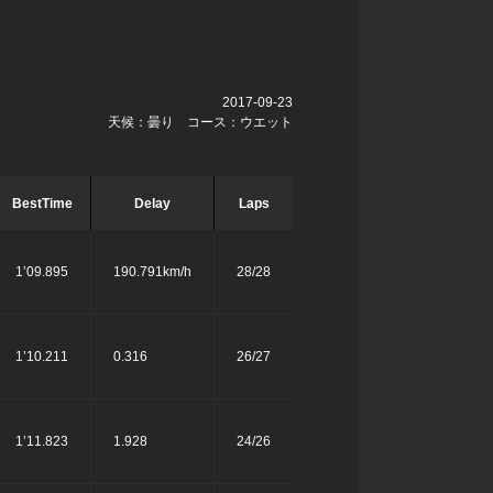
2017-09-23
天候：曇り コース：ウエット
BestTime
Delay
Laps
1’09.895
190.791km/h
28/28
1’10.211
0.316
26/27
1’11.823
1.928
24/26