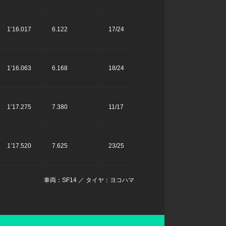
1’16.017
6.122
17/24
1’16.063
6.168
18/24
1’17.275
7.380
11/17
1’17.520
7.625
23/25
車両：SF14 ／ タイヤ：ヨコハマ