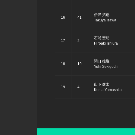
伊沢 拓也
16
41
Takuya Izawa
石浦 宏明
17
2
Hiroaki Ishiura
関口 雄飛
18
19
Yuhi Sekiguchi
山下 健太
19
4
Kenta Yamashita