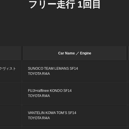
フリー走行 1回目
Car Name ／ Engine
クヴィスト
SUNOCO TEAM LEMANS SF14
TOYOTA RI4A
FUJI×raffinee KONDO SF14
TOYOTA RI4A
VANTELIN KOWA TOM’S SF14
TOYOTA RI4A