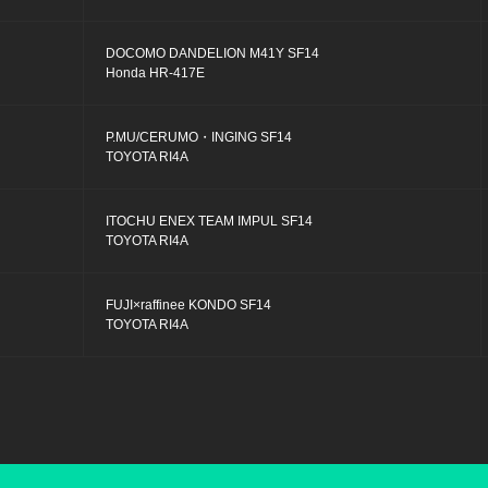
DOCOMO DANDELION M41Y SF14
Honda HR-417E
P.MU/CERUMO・INGING SF14
TOYOTA RI4A
ITOCHU ENEX TEAM IMPUL SF14
TOYOTA RI4A
FUJI×raffinee KONDO SF14
TOYOTA RI4A