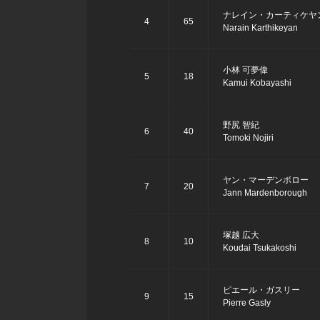
ナレイン・カーティケヤ
4
65
Narain Karthikeyan
小林 可夢偉
5
18
Kamui Kobayashi
野尻 智紀
6
40
Tomoki Nojiri
ヤン・マーデンボロー
7
20
Jann Mardenborough
塚越 広大
8
10
Koudai Tsukakoshi
ピエール・ガスリー
9
15
Pierre Gasly