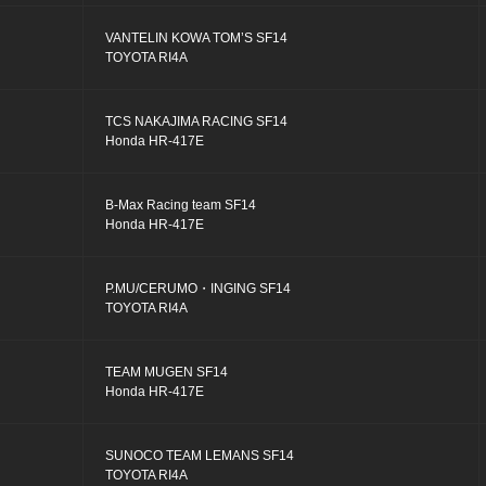
VANTELIN KOWA TOM’S SF14
TOYOTA RI4A
TCS NAKAJIMA RACING SF14
Honda HR-417E
B-Max Racing team SF14
Honda HR-417E
P.MU/CERUMO・INGING SF14
TOYOTA RI4A
TEAM MUGEN SF14
Honda HR-417E
SUNOCO TEAM LEMANS SF14
TOYOTA RI4A