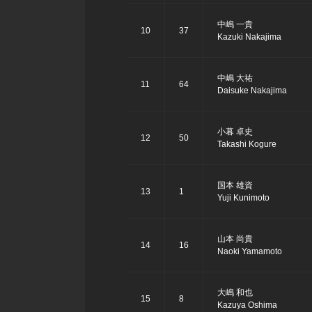
中嶋 一貴
10
37
Kazuki Nakajima
中嶋 大祐
11
64
Daisuke Nakajima
小暮 卓史
12
50
Takashi Kogure
国本 雄資
13
1
Yuji Kunimoto
山本 尚貴
14
16
Naoki Yamamoto
大嶋 和也
15
8
Kazuya Oshima