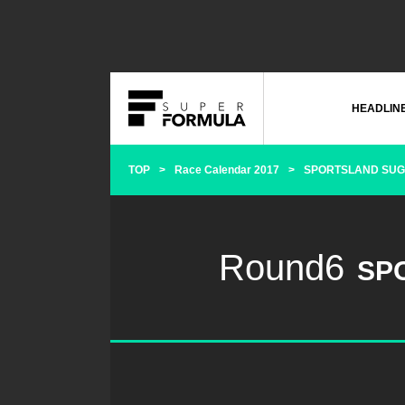
HEADLIN
TOP
Race Calendar 2017
SPORTSLAND SU
Round6
SP