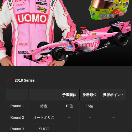
2018 Series
予選順位
決勝順位
獲得ポイント
Round 1
鈴鹿
19位
16位
–
Round 2
オートポリス
–
–
–
Round 3
SUGO
–
–
–