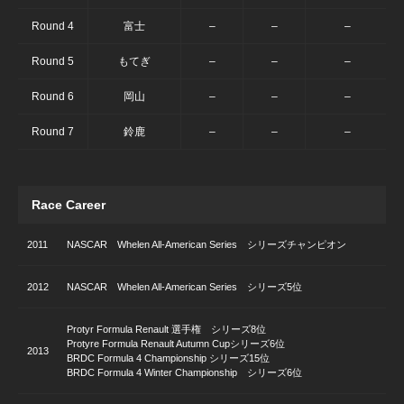
Round 4
富士
–
–
–
Round 5
もてぎ
–
–
–
Round 6
岡山
–
–
–
Round 7
鈴鹿
–
–
–
Race Career
2011
NASCAR Whelen All-American Series シリーズチャンピオン
2012
NASCAR Whelen All-American Series シリーズ5位
Protyr Formula Renault 選手権 シリーズ8位
Protyre Formula Renault Autumn Cupシリーズ6位
2013
BRDC Formula 4 Championship シリーズ15位
BRDC Formula 4 Winter Championship シリーズ6位