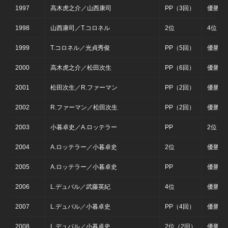
1997
高木虎之介／山西康司
PP（3回）
優勝
1998
山西康司／T.コロネル
2位
4位
1999
T.コロネル／光貞秀俊
PP（5回）
優勝（
2000
高木虎之介／松田次生
PP（6回）
優勝（
2001
松田次生／R.ファーマン
PP（2回）
優勝（
2002
R.ファーマン／松田次生
PP（2回）
優勝（
2003
小暮卓史／A.ロッテラー
PP
2位（
2004
A.ロッテラー／小暮卓史
2位
優勝（
2005
A.ロッテラー／小暮卓史
PP
優勝（
2006
L.デュバル／武藤英紀
4位
優勝（
2007
L.デュバル／小暮卓史
PP（4回）
優勝（
2008
L.デュバル／小暮卓史
2位（2回）
優勝（