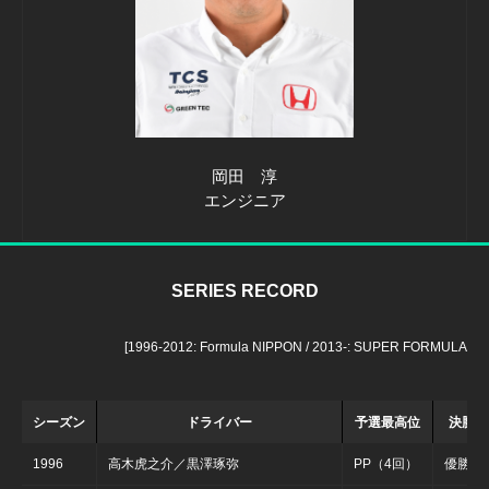
岡田 淳
エンジニア
SERIES RECORD
[1996-2012: Formula NIPPON / 2013-: SUPER FORMULA
シーズン
ドライバー
予選最高位
決勝最
1996
高木虎之介／黒澤琢弥
PP（4回）
優勝（