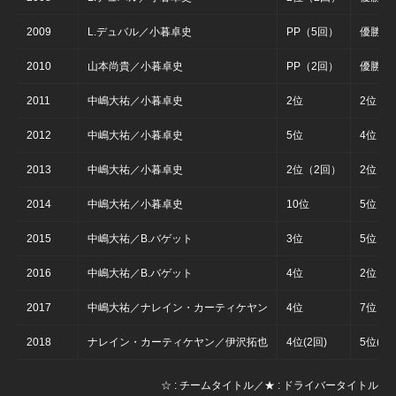
2009
L.デュバル／小暮卓史
PP（5回）
優勝（
2010
山本尚貴／小暮卓史
PP（2回）
優勝（
2011
中嶋大祐／小暮卓史
2位
2位
2012
中嶋大祐／小暮卓史
5位
4位
2013
中嶋大祐／小暮卓史
2位（2回）
2位（
2014
中嶋大祐／小暮卓史
10位
5位
2015
中嶋大祐／B.バゲット
3位
5位
2016
中嶋大祐／B.バゲット
4位
2位
2017
中嶋大祐／ナレイン・カーティケヤン
4位
7位
2018
ナレイン・カーティケヤン／伊沢拓也
4位(2回)
5位(2回
☆ : チームタイトル／★ : ドライバータイトル