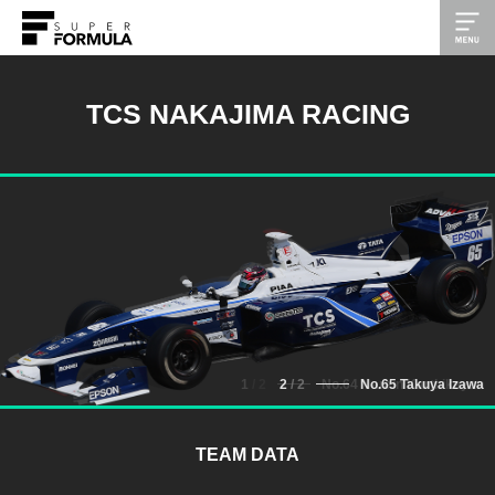
TCS NAKAJIMA RACING
/ 2
2
/ 2
No.65 Takuya Izawa
TEAM DATA