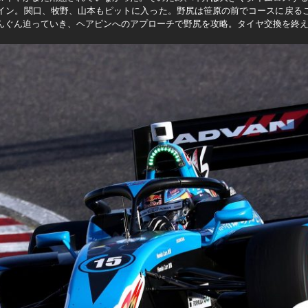
イン。関口、牧野、山本もピットに入った。野尻は笹原の前でコースに戻る
んぐん迫っていき、ヘアピンへのアプローチで野尻を攻略。タイヤ交換を終