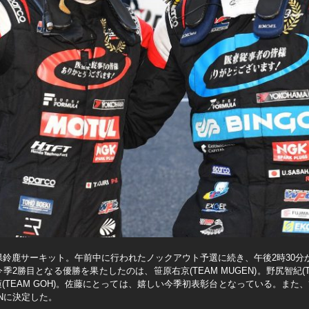
三重県鈴鹿サーキット。午前中に行われたノックアウト予選に続き、午後2時30
勝目となる優勝を果たしたのは、笹原右京(TEAM MUGEN)。野尻智紀(T
(TEAM GOH)。佐藤にとっては、嬉しい今季初表彰台となっている。また、
ENに決定した。