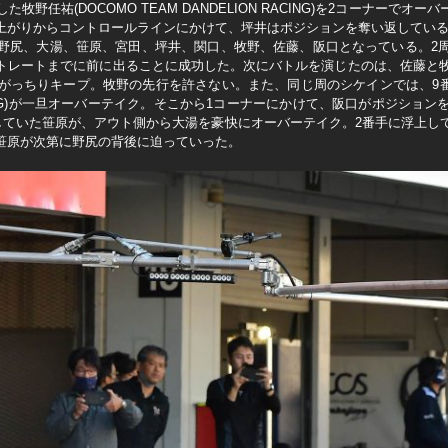
トした牧野任祐(DOCOMO TEAM DANDELION RACING)を2コーナー
上がりからコントロールラインにかけて、坪井はポジションを奪い返してい
野尻、大湯、笹原、宮田、坪井、関口、牧野、佐藤、阪口となっている。2
トレートまでに前に出ることに成功した。次にバトルを演じたのは、佐藤と牧
っちりキープ。牧野の先行を許さない。また、同じ周のシケインでは、9番手を走
MA RACING)が一旦オーバーテイク。そこから1コーナーにかけて、阪口がポジ
行していた笹原が、アウト側から大湯を豪快にオーバーテイク。2番手に浮上し
笹原が次第に野尻の背後に迫っていった。