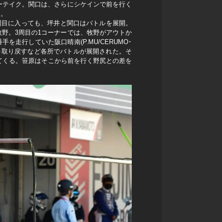
でオーバーテイク。関口は、さらにシケインで前を行く
る。
周目に入っても、坪井と関口はバトルを展開。
野。3周目の1コーナーでは、牧野がアウトか
行していた阪口晴南(P.MU/CERUMO･
ションを取り戻すなど各所でバトルが展開された。そ
てくる。笹原はそこから前を行く野尻との差を