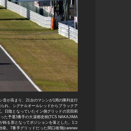
ン音が高まり、21台のマシンが1周の隊列走行
振られ、シグナルオールレッドからブラックア
尻。日陰となっていたイン側グリッドの宮田莉
た予選3番手の大湯都史樹(TCS NAKAJIMA
様、加速が鈍る形となってポジションを落とした。1コ
7番手グリッドだった関口雄飛(carenex