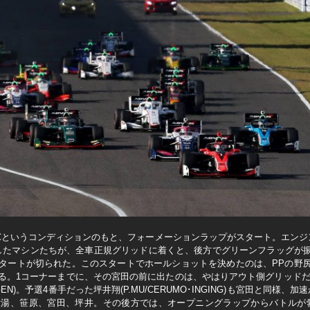
0℃というコンディションのもと、フォーメーションラップがスタート。エンジ
したマシンたちが、全車正規グリッドに着くと、後方でグリーンフラッグが
スタートが切られた。このスタートでホールショットを決めたのは、PPの野
S)は加速が鈍る。1コーナーまでに、その宮田の前に出たのは、やはりアウト側グリッドだっ
MUGEN)。予選4番手だった坪井翔(P.MU/CERUMO･INGING)も宮田と同
、笹原、宮田、坪井。その後方では、オープニングラップからバトルが勃発。