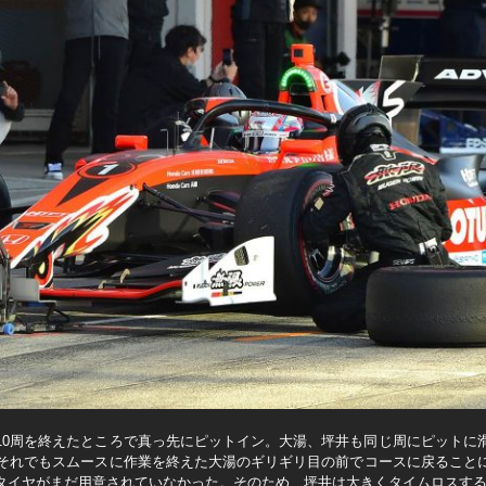
10周を終えたところで真っ先にピットイン。大湯、坪井も同じ周にピットに
。それでもスムースに作業を終えた大湯のギリギリ目の前でコースに戻ること
タイヤがまだ用意されていなかった。そのため、坪井は大きくタイムロスす