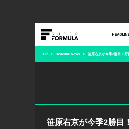
HEADLIN
TOP
Headline News
笹原右京が今季2勝目！野尻
笹原右京が今季2勝目