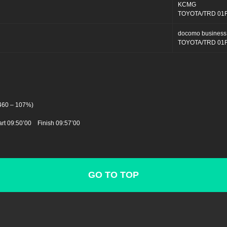
KCMG
TOYOTA/TRD 01
docomo busines
TOYOTA/TRD 01
60 – 107%)
t 09:50’00 Finish 09:57’00
GO TO TOP