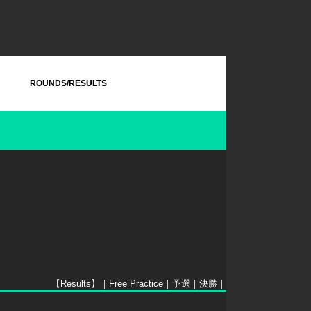
ROUNDS/RESULTS
【Results】｜
Free Practice
｜
予選
｜
決勝
｜