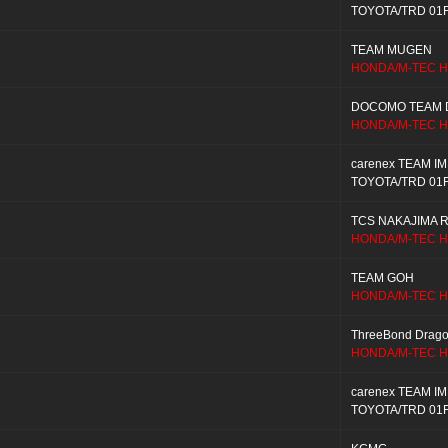
TOYOTA/TRD 01
TEAM MUGEN
HONDA/M-TEC H
DOCOMO TEAM 
HONDA/M-TEC H
carenex TEAM I
TOYOTA/TRD 01
TCS NAKAJIMA 
HONDA/M-TEC H
TEAM GOH
HONDA/M-TEC H
ThreeBond Drag
HONDA/M-TEC H
carenex TEAM I
TOYOTA/TRD 01