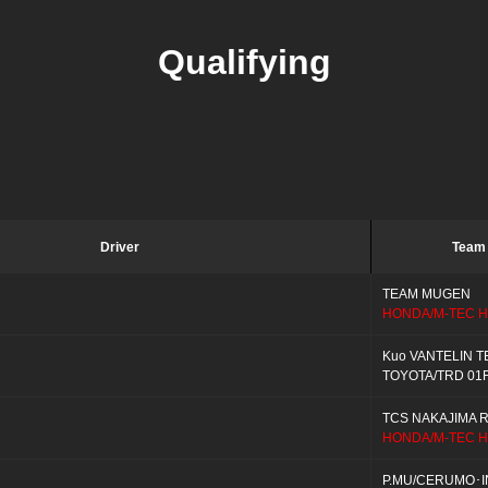
Qualifying
Driver
Team
TEAM MUGEN
HONDA/M-TEC H
Kuo VANTELIN T
TOYOTA/TRD 01
TCS NAKAJIMA 
HONDA/M-TEC H
P.MU/CERUMO･I