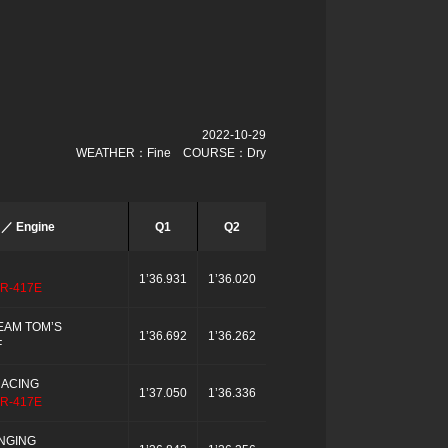
2022-10-29
WEATHER：Fine COURSE：Dry
 ／ Engine
Q1
Q2
1’36.931
1’36.020
R-417E
EAM TOM’S
1’36.692
1’36.262
F
RACING
1’37.050
1’36.336
R-417E
NGING