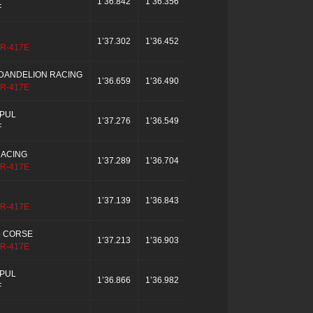
1’36.842
1’36.356
F
1’37.302
1’36.452
R-417E
DANDELION RACING
1’36.659
1’36.490
R-417E
MPUL
1’37.276
1’36.549
F
RACING
1’37.289
1’36.704
R-417E
1’37.139
1’36.843
R-417E
o CORSE
1’37.213
1’36.903
R-417E
MPUL
1’36.866
1’36.982
F