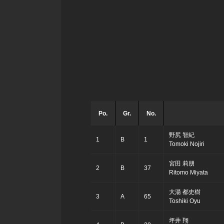
Po.
Gr.
No.
野尻 智紀
1
B
1
Tomoki Nojiri
宮田 莉朋
2
B
37
Ritomo Miyata
大湯 都史樹
3
A
65
Toshiki Oyu
坪井 翔