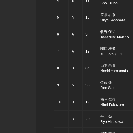
4
B
38
Sho Tsuboi
笹原 右京
5
A
15
Ukyo Sasahara
牧野 任祐
6
A
5
Tadasuke Makino
関口 雄飛
7
A
19
Yuhi Sekiguchi
山本 尚貴
8
B
64
Naoki Yamamoto
佐藤 蓮
9
A
53
Ren Sato
福住 仁嶺
10
B
12
Nirei Fukuzumi
平川 亮
11
B
20
Ryo Hirakawa