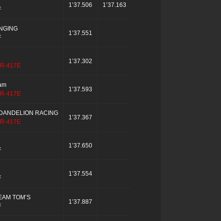
1’37.506
1’37.163
F
NGING
1’37.551
F
1’37.302
R-417E
eam
1’37.593
R-417E
DANDELION RACING
1’37.367
R-417E
1’37.650
F
1’37.554
F
EAM TOM’S
1’37.887
F