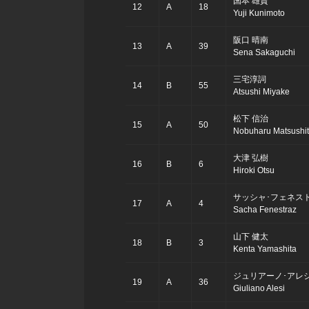
国本 雄資
12
A
18
Yuji Kunimoto
阪口 晴南
13
A
39
Sena Sakaguchi
三宅淳詞
14
B
55
Atsushi Miyake
松下 信治
15
A
50
Nobuharu Matsushi
大津 弘樹
16
B
6
Hiroki Otsu
サッシャ･フェネス
17
A
4
Sacha Fenestraz
山下 健太
18
B
3
Kenta Yamashita
ジュリアーノ･アレ
19
A
36
Giuliano Alesi