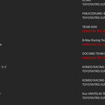
KCMG
TOYOTA/TRD 01
P.MU/CERUMO･I
TOYOTA/TRD 01
TEAM GOH
HONDA/M-TEC H
B-Max Racing T
ta
HONDA/M-TEC H
DOCOMO TEAM 
HONDA/M-TEC H
トラズ
KONDO RACING
TOYOTA/TRD 01
KONDO RACING
TOYOTA/TRD 01
ジ
Kuo VANTELIN T
TOYOTA/TRD 01