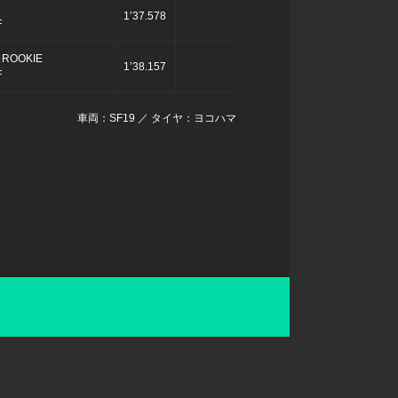
1’37.578
F
s ROOKIE
1’38.157
F
車両：SF19 ／ タイヤ：ヨコハマ