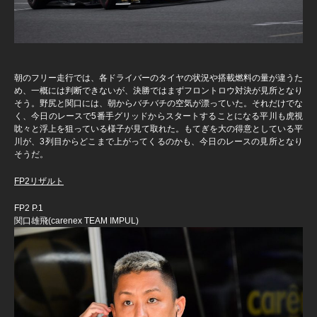
朝のフリー走行では、各ドライバーのタイヤの状況や搭載燃料の量が違うた
め、一概には判断できないが、決勝ではまずフロントロウ対決が見所となり
そう。野尻と関口には、朝からバチバチの空気が漂っていた。それだけでな
く、今日のレースで5番手グリッドからスタートすることになる平川も虎視
眈々と浮上を狙っている様子が見て取れた。もてぎを大の得意としている平
川が、3列目からどこまで上がってくるのかも、今日のレースの見所となり
そうだ。
FP2リザルト
FP2 P.1
関口雄飛(carenex TEAM IMPUL)