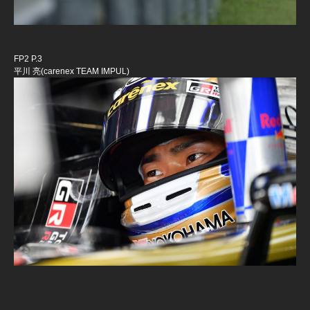
FP2 P.3
平川 亮(carenex TEAM IMPUL)