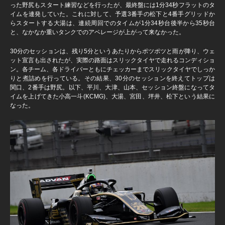
った野尻もスタート練習などを行ったが、最終盤には1分34秒フラットのタ
イムを連発していた。これに対して、予選3番手の松下と4番手グリッドか
らスタートする大湯は、連続周回でのタイムが1分34秒台後半から35秒台
と、なかなか重いタンクでのアベレージが上がって来なかった。
30分のセッションは、残り5分というあたりからポツポツと雨が降り、ウェ
ット宣言も出されたが、実際の路面はスリックタイヤで走れるコンディショ
ン。各チーム、各ドライバーともにチェッカーまでスリックタイヤでしっか
りと煮詰めを行っている。その結果、30分のセッションを終えてトップは
関口、2番手は野尻。以下、平川、大津、山本、セッション終盤になってタ
イムを上げてきた小高一斗(KCMG)、大湯、宮田、坪井、松下という結果に
なった。