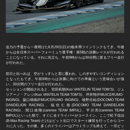
迫力の予選から一夜明けた8月29日(日)の栃木県ツインリンクもてぎ。午後
からは全日本スーパーフォーミュラ選手権・第5戦の決勝レースが行われる
ことになっている。それに先立ち、午前9時からは30分間に渡るフリー走行
が行われた。
前日と比べれば、空がうっすらと雲に覆われ、しのぎやすいコンディション
となったもてぎ。午前9時からは決勝に向けての準備という意味合いが強
い、30分間のフリー走行が行われた。
セッションが開始されると、宮田莉朋(Kuo VANTELIN TEAM TOM’S)、ジュ
リアーノ・アレジ(Kuo VANTELN TEAM TOM’S)、坪井翔(P.MU/CERUMO･
INGING)、阪口晴南(P.MU/CERUMO･INGING)、牧野任祐(DOCOMO TEAM
DANDELION RACING)、福住仁嶺(DOCOMO TEAM DANDELION
RACING)、関口雄飛(carenex TEAM IMPUL)、平川亮(carenex TEAM
IMPUL)といった順で、すぐに全ドライバーがコースイン。ここで松下信治
(B-Max Racing Team) だけはピット出口でスタート練習を行ってからコー
スに入った。その後、多くのドライバーはアウトラップを終えて、一旦ピッ