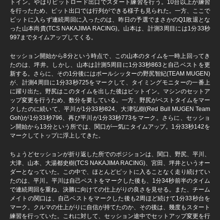
トイン。やはりピットロード出口でスタート練習を行う。10台以上が練習
を行ったため、ピット出口では行列ができる様子も見られた。一方、ここで
ピットに入らず連続周回に入ったのは、昨日の予選でまさかのQ1敗退とな
った山本尚貴(TCS NAKAJIMA RACING)。山本は、計測3周目には1分33秒
997までタイムアップしてくる。
セッション開始から8分という時点で、この山本のタイムを一時上回ってき
たのは、坪井。しかし、山本は計測5周目に1分33秒863と自己ベストを更
新する。さらに、その1分後にはポールシッターの野尻智紀(TEAM MUGEN)
が、計測4周目に1分33秒725をマークして、タイミングモニターの一番上
に躍り出た。野尻はこのタイムを出した後はピットイン。マシンのセットア
ップ変更を行うため、数分を要している。一方、野尻がベストタイムをマー
クしたのに続いて、平川が1分33秒824、大津弘樹(Red Bull MUGEN Team
Goh)が1分33秒796、再び平川が1分33秒773をマーク。さらに、セッショ
ン開始から13分という所では、関口が一気にタイムアップ。1分33秒142を
マークしてトップに浮上してきた。
ちょうどセッションが折り返した所でのポジションは、関口、野尻、平川、
大津、山本、大湯都史樹(TCS NAKAJIMA RACING)、宮田、坪井というオー
ダーとなっていた。この中で、ほとんどピットに入ることなく走り続けてい
たのは、平川。平川は自己ベストをマークした後も、1分34秒前半のタイム
で連続周回を重ね、決勝に向けての仕上がりの良さを見せる。また、チーム
メイトの関口は、自己ベストをマークした後も2周ほど続けて1分33秒台を
マーク。クルマの仕上がりに自信が持てたのか、その後は、幾度もスタート
練習を行っていた。これに対して、セッション途中でセットアップ変更を行