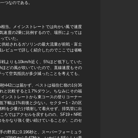
の一つなのである。
/h相当。メインストレートでは向かい風で速度
気速度の2乗に比例するので、場所によっては
なっていた。
に供給されるガソリンの最大流量が前戦・富士
前戦レビューで詳しく紹介したのでここでは省略
よりも10km/h近く、5%ほど低下していた
/hほどの風が吹いていたので、直線速度もその
下がって空気抵抗が多少減ったことを考えても、
442には届かず、ベストは福住仁嶺の1分36
これと比較すると1.7%ダウン。ちなみにその福
メインストレートから東コースの登りコーナー
低下幅は1%前後と少ない。セクター1・2の区
燃料を少量だけ噴射して着火せず、排気管に出
ろではアクセルを戻すものの、SF19＋NRE
力をかなり強く使い続けていることが、このセ
の野尻に0.196秒と、スーパーフォーミュラ
プ福住から0.47秒と、いかにもSFらしい凝