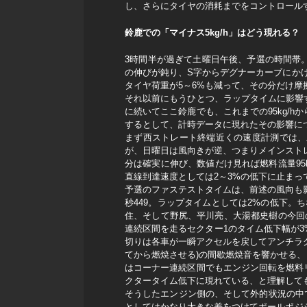
し、さらにタイヤの消耗までをコントロール
鈴鹿での「マイナス5kg/h」はどう現れる？
3時間半が過ぎて土曜日午後、予選の時間帯。
の伸びが鈍り、S字からデグナーカーブにか
タイヤ荷重が5～6%も減って、その分だけ
それ以前にもうひとつ、ラップタイムに影響
に続いてここ鈴鹿でも、これまでの95kg/
するとして、計時データに現れたその影響に
まず西ストレート終端近くの速度計測では、土
が、日曜日は風向きが逆、つまりメインストレ
分は確実に伸び、数値だけ見れば燃料流量95
直線到達速度としては2～3%の低下に止まっ
予選のファステストタイムは、前述の風向も影
秒449。ラップタイムとしては2%の低下。ち
住、そして野尻、平川亮、大湯都史樹の今回
連続区間を走るセクター1のタイム低下幅が3
切りは各車が一瞬アクセルを戻してアンチラ
てから燃焼させる)の間歇燃焼音を響かせる、
はコーナー連続区間でもエンジン回転を燃料
クタータイム低下に現れている、と理解して
そうしたエンジン側の、そして外的状況の中で
としてはかなり大きな差をつけてポールポジシ