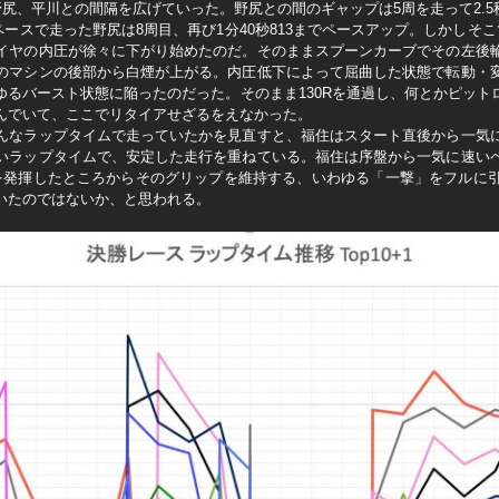
野尻、平川との間隔を広げていった。野尻との間のギャップは5周を走って2.5
じペースで走った野尻は8周目、再び1分40秒813までペースアップ。しかしそ
イヤの内圧が徐々に下がり始めたのだ。そのままスプーンカーブでその左後
のマシンの後部から白煙が上がる。内圧低下によって屈曲した状態で転動・
ゆるバースト状態に陥ったのだった。そのまま130Rを通過し、何とかピット
んでいて、ここでリタイアせざるをえなかった。
んなラップタイムで走っていたかを見直すと、福住はスタート直後から一気
いラップタイムで、安定した走行を重ねている。福住は序盤から一気に速い
力を発揮したところからそのグリップを維持する、いわゆる「一撃」をフルに
いたのではないか、と思われる。