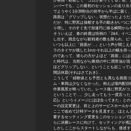
が発熱・粘着して「ゴムが乗ってくる」前、
ンバーでも、この最初のセッションの走り出し
でようやく1分38秒台の前半から半ばに届く
路面は「グリップしない」状態だったようだ
だが、特に野尻は操舵する手の動きがいつに
り増し、そのすぐ先で加速円に移る瞬間から
そういえば、春の鈴鹿は恒例の「2&4」イ
し出す。残念ながら観戦者の数も限られ、ピ
いつも以上に「路面が…」という声が聞こえ
ラのタイヤが残した1mかそれ以上の幅を持っ
のであって、彼らの方がよほど「路面」には
た時代は、当然ながら燃焼の中に潤滑油が混
ほどグリップしない、ということも起こっていた。2
閑話休題(それはさておき)…
こうして「経験値とも予想とも異なる路面コ
ム・車両は少なくなかった。例えば場内配信
作業風景が映っていた。レース後に野尻がコ
ということで…。少し走ってもう一度言った
応)』というイメージにほぼ合ってきた」との
ーの設定変更は、前と上のサービスホールか
ここで改めて計時データを見直すと、ほとん
要するセッティング変更をこのセッションで
らに決勝レースに向けて、セッティングが煮
しかしここからスタートしながらも、後述す