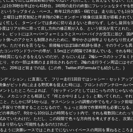
とくに走り出しは路面粘着が弱いのはいつものこと、と言えなくもない。た
は1分39秒台半ばから41秒台。1時間の走行の終盤にフレッシュなタイヤ
、というラップタイム・ペース。昨年12月の第5・6戦では、走り出しでも1分
。土曜日は野尻智紀と坪井翔の2車にオンボード映像伝送装置が搭載されて
なく忙しく、ターンインでは多めに切り込まないと曲がらず、しかし旋回を
今度はリアが外に滑って戻し方向の修正舵が入る、という状況が見てとれた
ベント。ピットにはスーパーフォーミュラとスーパーバイクが交互に並び、国
ット側へのアクセスも制限されたために、華やかさは例年よりもかなり控えめ
がち。ただそれを言うなら、前後輪がほぼ1線の軌跡を描き、そのラインも異
たコンパウンドラバーの帯が、1.5mほどの間隔で2本並んでいる、それを
神経質にならざるをえないのだが。さらにいえば、2輪レースのトップ＆ミ
じり、その一部は未燃のまま排出されるので、2輪の走行ライン周辺にはそ
0年ほど前までの話。(この件、Twitter,#SFormulaでも紹介した。)
ンディション」に直面して、フリー走行1回目ではシャシー・セットアッ
映像がピット内に止まる野尻車を捉えた時には、フロントのアンチロールバ
メントしたところによれば、「(セッティングとしては)こっちの方じゃない
ら、メカニックとも相談して『何とかやりましょう』と動いてくれた。それ
こと。たしかにSF14からは、サスペンションの調整の中でもモノコック前端
ら手探りで作業することになるので、ちょっと面倒で作業時間も必要になる
どの車両が7、8分から10分以上の時間をピット内で、それも複数回にわたっ
試みていたわけだ。ただし、この段階で色々な方向性を考えすぎると、次第
詰まり切らない可能性もあるのだけれど。
るように決勝レースではこれまでにないハイペースの周回を重ねるところ