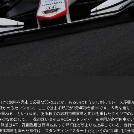
向けて燃料を完走に必要な55kgほどか、あるいはもう少し削ってレース序盤
かめるセッション。ここではまず野尻が1分40秒台前半で４、５周を走り、福住
を重ねる、という状況。ある程度の燃料搭載重量と周回を重ねたタイヤでの
を少なめにして、一発の速いタイムを試みるドライバー＆車両が必ず何車か
。気温は4℃、路面温度は日照もあって15℃ほど朝よりも上昇している。走行
進加速を決めた福住は、スタンディングスタートだというのに1周目を1分40秒