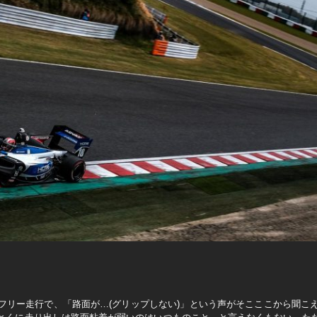
フリー走行で、「路面が…(グリップしない)」という声がそこここから聞こ