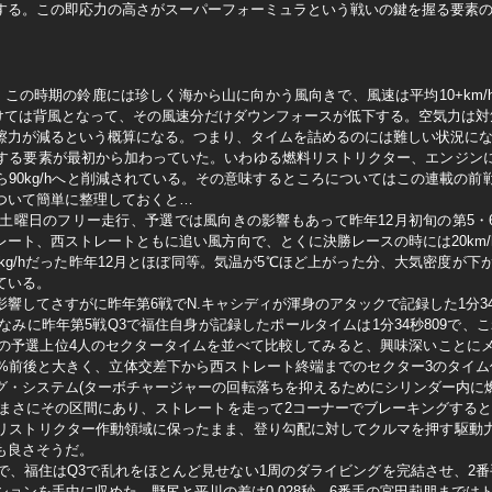
する。この即応力の高さがスーパーフォーミュラという戦いの鍵を握る要素
この時期の鈴鹿には珍しく海から山に向かう風向きで、風速は平均10+km
けては背風となって、その風速分だけダウンフォースが低下する。空気力は対
摩擦力が減るという概算になる。つまり、タイムを詰めるのには難しい状況に
する要素が最初から加わっていた。いわゆる燃料リストリクター、エンジン
hから90kg/hへと削減されている。その意味するところについてはこの連載の
ついて簡単に整理しておくと…
曜日のフリー走行、予選では風向きの影響もあって昨年12月初旬の第5・6戦
ート、西ストレートともに追い風方向で、とくに決勝レースの時には20km
kg/hだった昨年12月とほぼ同等。気温が5℃ほど上がった分、大気密度が
ている。
響してさすがに昨年第6戦でN.キャシディが渾身のアタックで記録した1分34秒
なみに昨年第5戦Q3で福住自身が記録したポールタイムは1分34秒809で、
の予選上位4人のセクタータイムを並べて比較してみると、興味深いことに
%前後と大きく、立体交差下から西ストレート終端までのセクター3のタイム
グ・システム(ターボチャージャーの回転落ちを抑えるためにシリンダー内に
まさにその区間にあり、ストレートを走って2コーナーでブレーキングするとこ
リストリクター作動領域に保ったまま、登り勾配に対してクルマを押す駆動
も良さそうだ。
、福住はQ3で乱れをほとんど見せない1周のダライビングを完結させ、2番手
ョンを手中に収めた。野尻と平川の差は0.028秒、6番手の宮田莉朋まではトッ