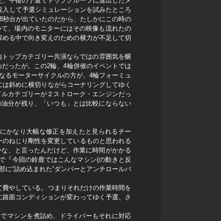
だ、午後の予選でトップグループに進出したメ
を投入して予選シミュレーションを試みたところ
38秒台が出ていたのだから、たしかにこの時の
いて、場内のモニターにはその映像も流れたの
深める中で向き変えのための横力が不足して切
。
内トップカテゴリー共演ならではの雰囲気を醸
だったが。この2輪、4輪併催のイベントでは
なるモーターサイクルの方が、4輪フォーミュ
時には斜めに横切りながらコーナリングしてゆく
ドルカテゴリーが２ストローク・エンジンだっ
の油分が残り、「いつも」とは比較にならない
プにかなり大幅な修正を加えたと見られるチー
ーのねじり剛性を変更しているものと思われる
かな、と言ったんだけど、作業に時間がかかる
で『今回の鈴鹿ではこんなマシン(の動きと反
部に“詰め込まれた”ダンパーとアンチロールバ
。
て費やしている。つまりそれだけの作業時間を
に路面コンディションが変わってゆく予選、さ
までマシンを煮詰め、ドライバーもそれに対応