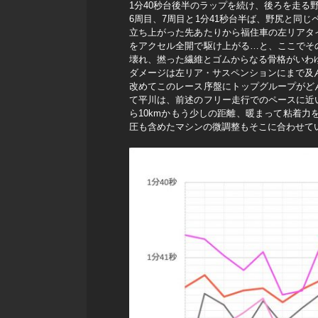
1分40秒台後半のラップを続け、後ろを走る
6周目、7周目と1分41秒台半ば、野尻と同
立ち上がった先あたりから福住車の左リアタ
をアクセル全開で駆け上がる…と、ここでそ
壊れ、撚った繊維とゴムからなる骨格がいわ
ダメージは左リア・サスペンションにまで及
改めてこのレース序盤にトップグループがど
て平川は、前述のフリー走行でのペースに近
ら10kmかもう少しの距離、暖まって粘着
圧も含めたマシンの微調整もそこに合わせて