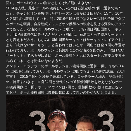
回）。ポールtoウィンの割合としては約3割にすぎない。
SF14導入後、最多ポールを獲得しているのは石浦宏明の7回（通算でも7
回）。チャンピオンを獲得した昨シーズンは僅かに１回だが、15年、16年
と各3回ずつ獲得している。特に2016年最終戦では２レース制の予選でダブ
ルポールを獲得。自身連続チャンピオン獲得への執念を見せる渾身のアタッ
クであった。石浦のポールtoウィンは3回で、うち2回は岡山国際サーキッ
ト。TDP育成時代に走り込んだという岡山は、石浦にとって得意サーキット
とも言えるだろう。ちなみに岡山国際サーキットはサーキットレイアウトに
より「抜けないサーキット」と言われてはいるが、岡山では全８回の予選が
行われており、ポールtoウィンは予想外にこの石浦の２回のみ。「抜けない
サーキット」であるがゆえに、ポール獲得とともにスタートも重要な要素を
占めていることは間違いないようだ。
アンドレ・ロッテラーのポールポジション獲得回数は通算11回。うちSF14
では6回を記録しており、ポールtoウィンは3回でちょうど5割の成績。2014
年富士、2015年菅生と鈴鹿で達成している。ロッテラーの場合、記録を眺
めて特筆すべきは、自身24回と歴代２位の通算優勝回数を数えながらポー
ル獲得回数は11回。ポールtoウィンは7回と、優勝回数の3割り程度となっ
ており、ポール獲得回数は優勝回数に比して思いの外少ないと言える。