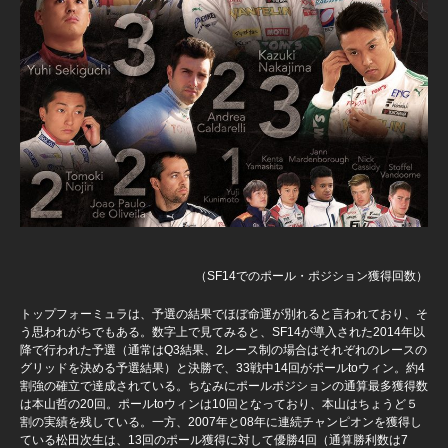
（SF14でのポール・ポジション獲得回数）
トップフォーミュラは、予選の結果でほぼ命運が別れると言われており、そ
う思われがちでもある。数字上で見てみると、SF14が導入された2014年以
降で行われた予選（通常はQ3結果、2レース制の場合はそれぞれのレースの
グリッドを決める予選結果）と決勝で、33戦中14回がポールtoウィン。約4
割強の確立で達成されている。ちなみにポールポジションの通算最多獲得数
は本山哲の20回。ポールtoウィンは10回となっており、本山はちょうど５
割の実績を残している。一方、2007年と08年に連続チャンピオンを獲得し
ている松田次生は、13回のポール獲得に対して優勝4回（通算勝利数は7