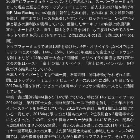
2006年にフォーミュラ・ニッポンとして継承され、スーパーフォーミュラ
として現在に至る日本のトップフォーミュラで、前人未到の27勝を挙げ今
季B-Max Racing teamの監督に就任した本山哲。その本山に次ぐ通算24勝
を挙げ、昨年までシリーズを牽引したアンドレ・ロッテラーは、SF14でも6
勝と最多の勝利数を獲得している。優勝したサーキットの内訳は鈴鹿2勝、
富士、オートポリス、菅生、岡山と各１勝を挙げ、もてぎ以外の全てのサー
キットで強さを示した(もてぎでは、2位は2016年の1回、3位は2014年の1
回)。
トップフォーミュラで通算10勝を挙げたJ.P.デ・オリベイラはSF14ではロ
ッテラーに次ぐ5勝。14年、15年、16年と3年連続して富士スピードウェイ
を制するなど（14年の富士大会は2回開催。オリベイラの優勝は第2戦富士
大会の第1レース）「富士に強いオリベイラ」「富士に強いインパル」を印
象づける結果となっている。
日本人ドライバーとしては中嶋一貴、石浦宏明、関口雄飛がそれぞれ４勝。
関口はトップフォーミュラ・デビューイヤーの2016年に2勝、2年目となる
2017年も2勝を挙げ、デビュー以来毎年チャンピオン候補の一人として活躍
している。
中嶋一貴は通算9勝中4勝をSF14で挙げている。特にSF14デビューイヤーの
2014年は、第3戦富士大会、最終戦第2レースで優勝を飾り、この年のドラ
イバーズタイトルを手にしている。2011年から参戦し毎年1勝以上は挙げて
いる一貴だが、2016年に限っては1勝も出来ず、2位表彰台を2度獲得する
にとどまった。この年、タイヤ供給メーカーが横浜ゴムに変更され、開幕か
ら2戦連続でまさかのQ2敗退。一貴がQ3進出を逃したのは2011年デビュー
イヤー開幕戦以来の出来事。また第3戦富士大会前に参戦したル・マン24時
間では、総合優勝をほぼ手中にしながら最終ラップでストップ。それでも第