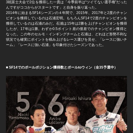
3戦富士大会で2位を獲得した一貴は「今季前半は“ツイてない選手権”だった
んですがココからがスタートです」と自身を振り返った。
2014年に始まるSF14シーズンの４年間で、2015年、2017年と2度のチャン
ピオンを獲得しているのは石浦宏明。もちろんSF14で2度のチャンピオンを
獲得しているのは石浦のみだ。石浦は15年は2勝を上げチャンピオンを獲得
したが、17年は1勝。わずか0.5ポイント差の僅差でのチャンピオン獲得と
なった。この年のセルモ・インギングチームと石浦は、どれほど形勢不利な
状況でも確実にポイントを積み上げるレース運びを見せ、「レースに強いチ
ーム」「レースに強い石浦」を印象付けたシーズンであった。
■ SF14でのポールポジション獲得数とポールtoウィン（全35予選中）