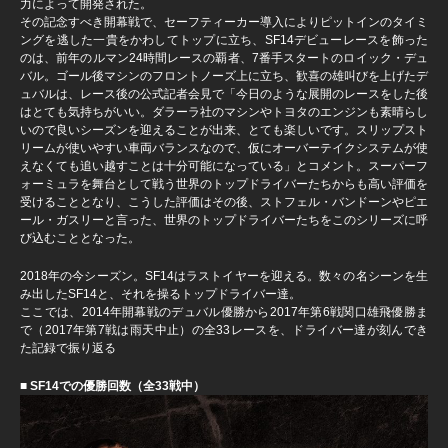
力によって開発された。
その記念すべき開幕戦で、セーフティーカー導入によりピットインのタイミ
ングを逃した一貴をかわしてトップに立ち、SF14デビューレースを飾った
のは、前年のルマン24時間レースの覇者、7番手スタートのロイック・デュ
バル。ゴール後マシンのフロントノーズ上に立ち、歓喜の雄叫びを上げたデ
ュバルは、レース後の公式記者会見で「今日のような展開のレースをした後
はとても気持ちがいい。ダラーラ社のマシンやトヨタのエンジンも素晴らし
いので良いシーズンを迎えることが出来、とても楽しいです。スリップスト
リームが使いやすい車両バランスなので、仮にオーバーテイクシステムが使
えなくても追い越すことは十分可能になっている」とコメント。スーパーフ
ォーミュラを舞台として戦う世界のトップドライバーたちからも高い評価を
受けることとなり、こうした評価はその後、ストフェル・バンドーンやピエ
ール・ガスリーと言った、世界のトップドライバーたちをこのシリーズに呼
び込むこととなった。
2018年の今シーズン。SF14はラストイヤーを迎える。数々の名シーンを生
み出したSF14と、それを操るトップドライバー達。
ここでは、2014年開幕戦のデュバル優勝から2017年第6戦関口雄飛優勝ま
で（2017年第7戦は雨天中止）の全33レースを、ドライバー達が刻んでき
た記録で振り返る
■ SF14での優勝回数（全33戦中）