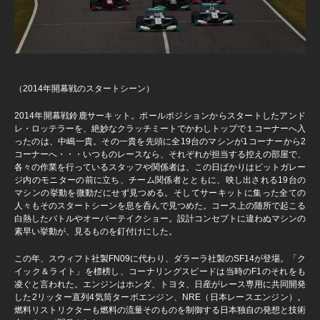
（2014年開幕戦のスタートシーン）
2014年開幕戦鈴鹿サーキット。ポールポジションからスタートしたアンド
レ・ロッテラーを、絶妙なクラッチミートでかわしトップで１コーナーへ入
ったのは、中嶋一貴。その一貴を先頭に全19台のマシンが1コーナーから2
コーナーへ・・・いつものレースなら、それぞれが担当する控えの部屋で、
各々の作業を行っているスタッフや関係者は、この日ばかりはピットガレー
ジ内のモニターの前に立ち、チーム関係者とともに、映し出される19台の
マシンの挙動を微動だにせず見つめる。そしてサーキットに集った全ての
人々もそのスタートシーンを息を呑んで見つめた。コース上の随所で起こる
白熱したバトルやオーバーテイクショー。設計コンセプトに違わぬマシンの
素早い挙動が、見るものを釘付けにした。
この年、スウィフト社製FN09に代わり、ダラーラ社製のSF14が登場。「ク
イック＆ライト」を標榜し、コーナリングスピードは当時のF1のそれをも
凌ぐと言われた。エンジンはホンダ、トヨタ、日産がレース専用に共同開発
した2リッター直列4気筒ターボエンジン、NRE（日本レースエンジン）。
燃料リストリクターも燃料の流量そのものを制御する日本独自の発想と技術