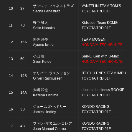
サッシャ･フェネストラズ
VANTELIN TEAM TOM’S
10
37
Sacha Fenestraz
TOYOTA/TRD 01F
野中 誠太
Kids com Team KCMG
11
7B
Seita Nonaka
TOYOTA/TRD 01F
岩佐 歩夢
TEAM MUGEN
12
15A
Ayumu Iwasa
HONDA/M-TEC HR-417E
小出 峻
San-Ei Gen with B-Max
13
50
Syun Koide
HONDA/M-TEC HR-417E
オリバー･ラスムッセン
ITOCHU ENEX TEAM IMPUL
14
19B
Oliver Rasmussen
TOYOTA/TRD 01F
大嶋 和也
docomo business ROOKIE
15
14A
Kazuya Oshima
TOYOTA/TRD 01F
ジェームズ･ヘドリー
KONDO RACING
16
3B
James Hedley
TOYOTA/TRD 01F
ファン･マヌエル･コレア
KONDO RACING
17
4B
Juan Manuel Correa
TOYOTA/TRD 01F