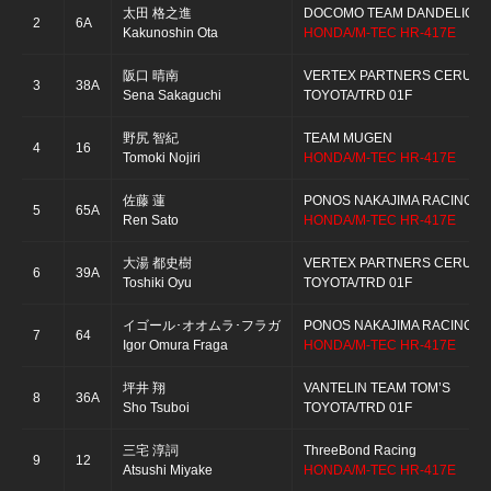
太田 格之進
DOCOMO TEAM DANDELION 
2
6A
Kakunoshin Ota
HONDA/M-TEC HR-417E
阪口 晴南
VERTEX PARTNERS CERUMO
3
38A
Sena Sakaguchi
TOYOTA/TRD 01F
野尻 智紀
TEAM MUGEN
4
16
Tomoki Nojiri
HONDA/M-TEC HR-417E
佐藤 蓮
PONOS NAKAJIMA RACING
5
65A
Ren Sato
HONDA/M-TEC HR-417E
大湯 都史樹
VERTEX PARTNERS CERUMO
6
39A
Toshiki Oyu
TOYOTA/TRD 01F
イゴール･オオムラ･フラガ
PONOS NAKAJIMA RACING
7
64
Igor Omura Fraga
HONDA/M-TEC HR-417E
坪井 翔
VANTELIN TEAM TOM’S
8
36A
Sho Tsuboi
TOYOTA/TRD 01F
三宅 淳詞
ThreeBond Racing
9
12
Atsushi Miyake
HONDA/M-TEC HR-417E