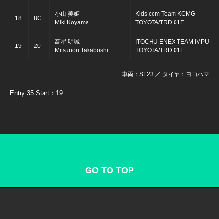
小山 美姫
Kids com Team KCMG
18
8C
Miki Koyama
TOYOTA/TRD 01F
高星 明誠
ITOCHU ENEX TEAM IMPUL
19
20
Mitsunori Takaboshi
TOYOTA/TRD 01F
車両：SF23 ／ タイヤ：ヨコハマ
Entry:35 Start：19
GO TO TOP