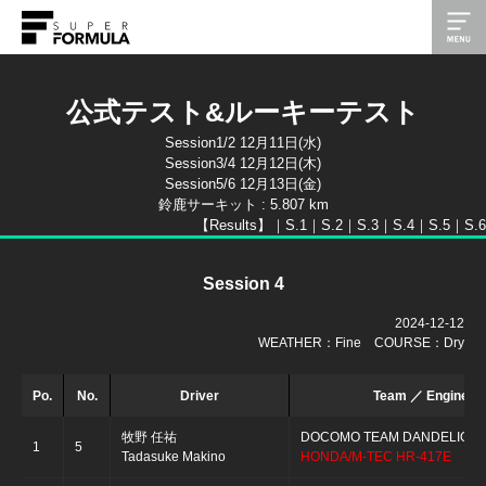
公式テスト&ルーキーテスト
Session1/2 12月11日(水)
Session3/4 12月12日(木)
Session5/6 12月13日(金)
鈴鹿サーキット : 5.807 km
【Results】｜
S.1｜
S.2｜
S.3｜
S.4｜
S.5｜
S.6
Session 4
2024-12-12
WEATHER：Fine COURSE：Dry
Po.
No.
Driver
Team ／ Engine
牧野 任祐
DOCOMO TEAM DANDELION 
1
5
Tadasuke Makino
HONDA/M-TEC HR-417E