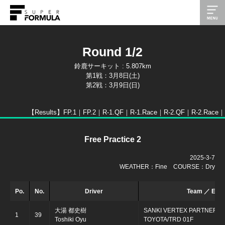
Round 1/2
鈴鹿サーキット : 5.807km
第1戦：3月8日(土)
第2戦：3月9日(日)
【Results】
FP.1｜
FP.2｜
R-1.QF｜
R-1.Race｜
R-2.QF｜
R-2.Race｜
Free Practice 2
2025-3-7
WEATHER：Fine COURSE：Dry
Po.
No.
Driver
Team ／ Engi
大湯 都史樹
SANKI VERTEX PARTNERS
1
39
Toshiki Oyu
TOYOTA/TRD 01F