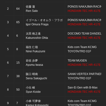
佐藤 蓮
PONOS NAKAJIMA RACING
2
64
Ren Sato
HONDA/M-TEC HR-417E
イゴール・オオムラ・フラガ
PONOS NAKAJIMA RACING
3
65
Igor Omura Fraga
HONDA/M-TEC HR-417E
太田 格之進
DOCOMO TEAM DANDELION
4
6
Kakunoshin Ohta
HONDA/M-TEC HR-417E
福住 仁嶺
Kids com Team KCMG
5
8
Nirei Fukuzumi
TOYOTA/TRD 01F
岩佐 歩夢
TEAM MUGEN
6
15
Ayumu Iwasa
HONDA/M-TEC HR-417E
阪口 晴南
SANKI VERTEX PARTNERS
7
38
Sena Sakaguchi
TOYOTA/TRD 01F
小出 峻
San-Ei Gen with B-Max
8
50
Syun Koide
HONDA/M-TEC HR-417E
小林 可夢偉
Kids com Team KCMG
9
7
Kamui Kobayashi
TOYOTA/TRD 01F