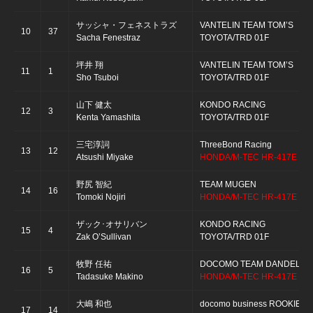
サッシャ・フェネストラズ
VANTELIN TEAM TOM’S
10
37
Sacha Fenestraz
TOYOTA/TRD 01F
坪井 翔
VANTELIN TEAM TOM’S
11
1
Sho Tsuboi
TOYOTA/TRD 01F
山下 健太
KONDO RACING
12
3
Kenta Yamashita
TOYOTA/TRD 01F
三宅淳詞
ThreeBond Racing
13
12
Atsushi Miyake
HONDA/M-TEC HR-417E
野尻 智紀
TEAM MUGEN
14
16
Tomoki Nojiri
HONDA/M-TEC HR-417E
ザック･オサリバン
KONDO RACING
15
4
Zak O’Sullivan
TOYOTA/TRD 01F
牧野 任祐
DOCOMO TEAM DANDELION
16
5
Tadasuke Makino
HONDA/M-TEC HR-417E
大嶋 和也
docomo business ROOKIE
17
14