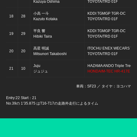
Kazuya Oshima
TOYOTA/TRD 01F
小高 一斗
KDDI TGMGP TGR-DC
18
28
Kazuto Kotaka
TOYOTA/TRD 01F
平良 響
KDDI TGMGP TGR-DC
19
29
Hibiki Taira
TOYOTA/TRD 01F
高星 明誠
ITOCHU ENEX WECARS TE
20
20
Mitsunori Takaboshi
TOYOTA/TRD 01F
Juju
HAZAMA ANDO Triple Tree R
21
10
ジュジュ
HONDA/M-TEC HR-417E
車両：SF23 ／ タイヤ：ヨコハマ
Entry:22 Start：21
No.39の 1’35.875 はT16-T17の走路外走行によるタイム