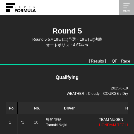
Round 5
Round 5 5月18日(土)予選・19日(日)決勝
オートポリス : 4.674km
【Results】｜
QF｜
Race｜
Qualifying
2025-5-19
WEATHER：Cloudy COURSE：Dry
Po.
No.
Driver
Team
野尻 智紀
TEAM MUGEN
1
*1
16
Tomoki Nojiri
HONDA/M-TEC HR-