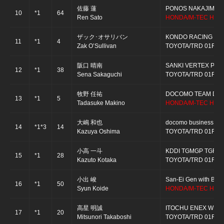
佐藤 蓮
PONOS NAKAJIMA 
10
*1
64
Ren Sato
HONDA/M-TEC HR-
ザック･オサリバン
KONDO RACING
11
*1
4
Zak O’Sullivan
TOYOTA/TRD 01F
阪口 晴南
SANKI VERTEX PA
12
*1
38
Sena Sakaguchi
TOYOTA/TRD 01F
牧野 任祐
DOCOMO TEAM DAN
13
*1
5
Tadasuke Makino
HONDA/M-TEC HR-
大嶋 和也
docomo business R
14
*1*3
14
Kazuya Oshima
TOYOTA/TRD 01F
小高 一斗
KDDI TGMGP TGR-
15
*1
28
Kazuto Kotaka
TOYOTA/TRD 01F
小出 峻
San-Ei Gen with B-M
16
*1
50
Syun Koide
HONDA/M-TEC HR-
高星 明誠
ITOCHU ENEX WEC
17
*1
20
Mitsunori Takaboshi
TOYOTA/TRD 01F