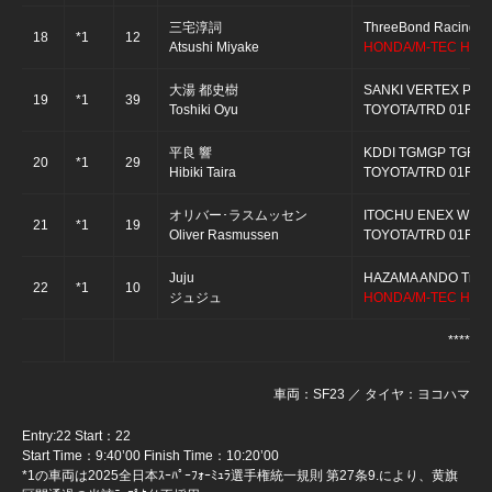
三宅淳詞
ThreeBond Racing
18
*1
12
Atsushi Miyake
HONDA/M-TEC HR-
大湯 都史樹
SANKI VERTEX PA
19
*1
39
Toshiki Oyu
TOYOTA/TRD 01F
平良 響
KDDI TGMGP TGR-
20
*1
29
Hibiki Taira
TOYOTA/TRD 01F
オリバー･ラスムッセン
ITOCHU ENEX WEC
21
*1
19
Oliver Rasmussen
TOYOTA/TRD 01F
Juju
HAZAMA ANDO Triple
22
*1
10
ジュジュ
HONDA/M-TEC HR-
***** 
車両：SF23 ／ タイヤ：ヨコハマ
Entry:22 Start：22
Start Time：9:40’00 Finish Time：10:20’00
*1の車両は2025全日本ｽｰﾊﾟｰﾌｫｰﾐｭﾗ選手権統一規則 第27条9.により、黄旗