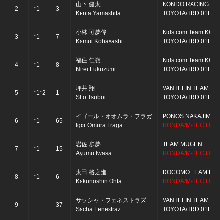
山下 健太
KONDO RACING
2
*1
3
Kenta Yamashita
TOYOTA/TRD 01F
小林 可夢偉
Kids com Team KCM
3
*1
7
Kamui Kobayashi
TOYOTA/TRD 01F
福住 仁嶺
Kids com Team KCM
4
*1
8
Nirei Fukuzumi
TOYOTA/TRD 01F
坪井 翔
VANTELIN TEAM TO
5
*1*2
1
Sho Tsuboi
TOYOTA/TRD 01F
イゴール・オオムラ・フラガ
PONOS NAKAJIMA 
6
*1
65
Igor Omura Fraga
HONDA/M-TEC HR-
岩佐 歩夢
TEAM MUGEN
7
*1
15
Ayumu Iwasa
HONDA/M-TEC HR-
太田 格之進
DOCOMO TEAM DAN
8
*1
6
Kakunoshin Ohta
HONDA/M-TEC HR-
サッシャ・フェネストラズ
VANTELIN TEAM TO
9
37
Sacha Fenestraz
TOYOTA/TRD 01F