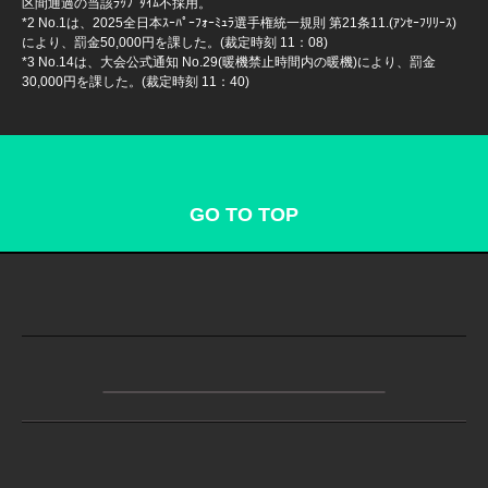
区間通過の当該ﾗｯﾌﾟﾀｲﾑ不採用。
*2 No.1は、2025全日本ｽｰﾊﾟｰﾌｫｰﾐｭﾗ選手権統一規則 第21条11.(ｱﾝｾｰﾌﾘﾘｰｽ)
により、罰金50,000円を課した。(裁定時刻 11：08)
*3 No.14は、大会公式通知 No.29(暖機禁止時間内の暖機)により、罰金
30,000円を課した。(裁定時刻 11：40)
GO TO TOP