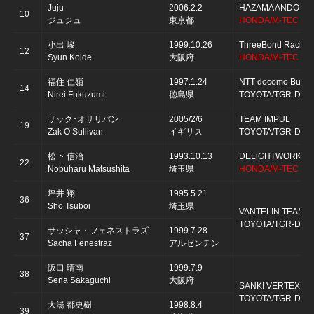
Juju
2006.2.2
HAZAMA ANDO Trip
10
ジュジュ
東京都
HONDA/M-TEC HR
小出 峻
1999.10.26
ThreeBond Racing
12
Syun Koide
大阪府
HONDA/M-TEC HR
福住 仁嶺
1997.1.24
NTT docomo Busin
14
Nirei Fukuzumi
徳島県
TOYOTA/TGR-D T
ザック･オサリバン
2005/2/6
TEAM IMPUL
19
Zak O’Sullivan
イギリス
TOYOTA/TGR-D T
松下 信治
1993.10.13
DELiGHTWORKS 
22
Nobuharu Matsushita
埼玉県
HONDA/M-TEC HR
坪井 翔
1995.5.21
36
Sho Tsuboi
埼玉県
VANTELIN TEAM T
TOYOTA/TGR-D T
サッシャ・フェネストラズ
1999.7.28
37
Sacha Fenestraz
アルゼンチン
阪口 晴南
1999.7.9
38
Sena Sakaguchi
大阪府
SANKI VERTEX P
TOYOTA/TGR-D T
大湯 都史樹
1998.8.4
39