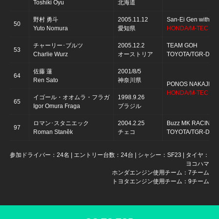
Toshiki Oyu
北海道
野村 勇斗
2005.11.12
San-Ei Gen with B
50
Yuto Nomura
愛知県
HONDA/M-TEC HR
チャーリー･ブルツ
2005.12.2
TEAM GOH
53
Charlie Wurz
オーストリア
TOYOTA/TGR-D T
佐藤 蓮
2001/8/5
64
Ren Sato
神奈川県
PONOS NAKAJIMA
HONDA/M-TEC HR
イゴール・オオムラ・フラガ
1998.9.26
65
Igor Omura Fraga
ブラジル
ロマン･スタニエック
2004.2.25
Buzz MK RACING
97
Roman Staněk
チェコ
TOYOTA/TGR-D T
参加ドライバー：24名 | エントリー台数：24台 | シャシー：SF23 | タイヤ：
ヨコハマ
ホンダエンジン使用チーム：7チーム
トヨタエンジン使用チーム：9チーム