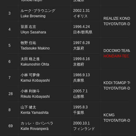
Tomoki Nojiri
茨城県
ルーク･ブラウニング
2002.1.31
3
Luke Browning
イギリス
REALIZE KONDO 
TOYOTA/TGR-D T
笹原 右京
1996.4.24
4
Ukyo Sasahara
日本/群馬県
牧野 任祐
1997.6.28
5
Tadasuke Makino
大阪府
DOCOMO TEAM D
HONDA/M-TEC HR
太田 格之進
1999.6.16
6
Kakunoshin Ohta
京都府
小林 可夢偉
1986.9.13
7
Kamui Kobayashi
兵庫県
KDDI TGMGP TGR
TOYOTA/TGR-D T
小林 利徠斗
2005.7.1
28
Rikuto Kobayashi
山形県
山下 健太
1995.8.3
8
Kenta Yamashita
千葉県
KCMG
TOYOTA/TGR-D T
カッレ・ロバンペラ
2000.10.1
69
Kalle Rovanperä
フィンランド