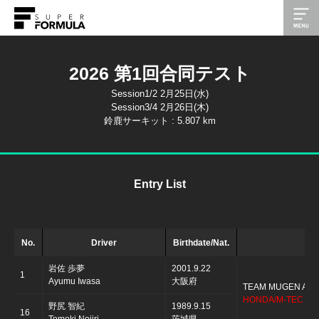
2026 第1回合同テスト
Session1/2 2月25日(水)
Session3/4 2月26日(木)
鈴鹿サーキット : 5.807 km
Entry List
No.
Driver
Birthdate/Nat.
岩佐 歩夢
2001.9.22
1
Ayumu Iwasa
大阪府
TEAM MUGEN AU
HONDA/M-TEC HR
野尻 智紀
1989.9.15
16