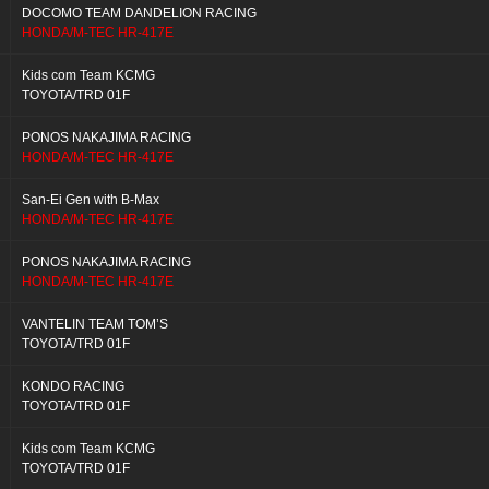
DOCOMO TEAM DANDELION RACING
HONDA/M-TEC HR-417E
Kids com Team KCMG
TOYOTA/TRD 01F
PONOS NAKAJIMA RACING
HONDA/M-TEC HR-417E
San-Ei Gen with B-Max
HONDA/M-TEC HR-417E
PONOS NAKAJIMA RACING
HONDA/M-TEC HR-417E
VANTELIN TEAM TOM’S
TOYOTA/TRD 01F
KONDO RACING
TOYOTA/TRD 01F
Kids com Team KCMG
TOYOTA/TRD 01F