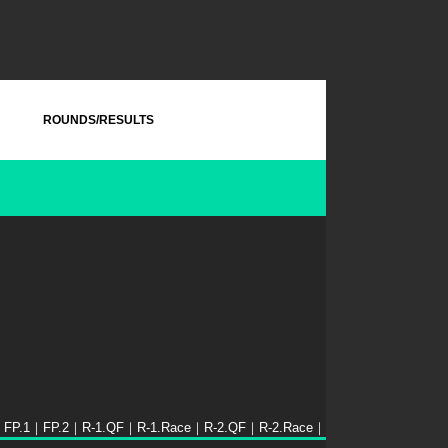
ROUNDS/RESULTS
】
FP.1｜
FP.2｜
R-1.QF｜
R-1.Race｜
R-2.QF｜
R-2.Race｜