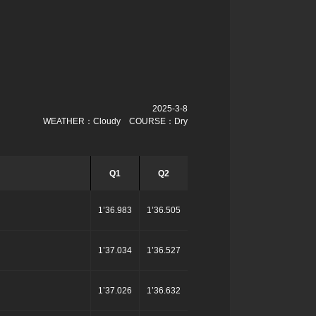
2025-3-8
WEATHER：Cloudy COURSE：Dry
Q1
Q2
1’36.983
1’36.505
1’37.034
1’36.527
1’37.026
1’36.632