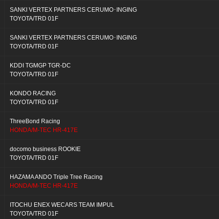
SANKI VERTEX PARTNERS CERUMO･INGING
TOYOTA/TRD 01F
SANKI VERTEX PARTNERS CERUMO･INGING
TOYOTA/TRD 01F
KDDI TGMGP TGR-DC
TOYOTA/TRD 01F
KONDO RACING
TOYOTA/TRD 01F
ThreeBond Racing
HONDA/M-TEC HR-417E
docomo business ROOKIE
TOYOTA/TRD 01F
HAZAMA ANDO Triple Tree Racing
HONDA/M-TEC HR-417E
ITOCHU ENEX WECARS TEAM IMPUL
TOYOTA/TRD 01F