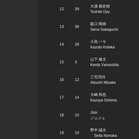
大湯 都史樹
12
39
Toshiki Oyu
阪口 晴南
13
38
Sena Sakaguchi
小高 一斗
14
28
Kazuto Kotaka
山下 健太
15
3
Kenta Yamashita
三宅淳詞
16
12
Atsushi Miyake
大嶋 和也
17
14
Kazuya Oshima
Juju
18
10
ジュジュ
野中 誠太
19
19
Seita Nonaka