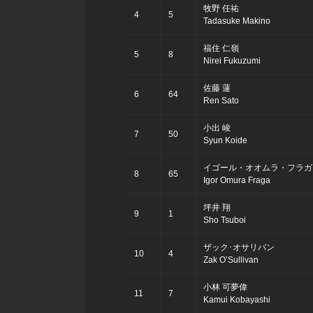
牧野 任祐
4
5
Tadasuke Makino
福住 仁嶺
5
8
Nirei Fukuzumi
佐藤 蓮
6
64
Ren Sato
小出 峻
7
50
Syun Koide
イゴール・オオムラ・フラガ
8
65
Igor Omura Fraga
坪井 翔
9
1
Sho Tsuboi
ザック･オサリバン
10
4
Zak O’Sullivan
小林 可夢偉
11
7
Kamui Kobayashi