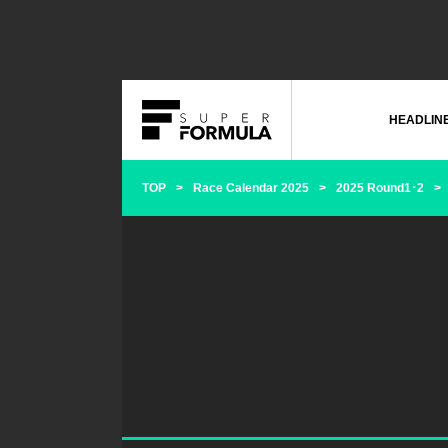
HEADLIN
TOP
Race Calendar 2025
2025 Round1･2