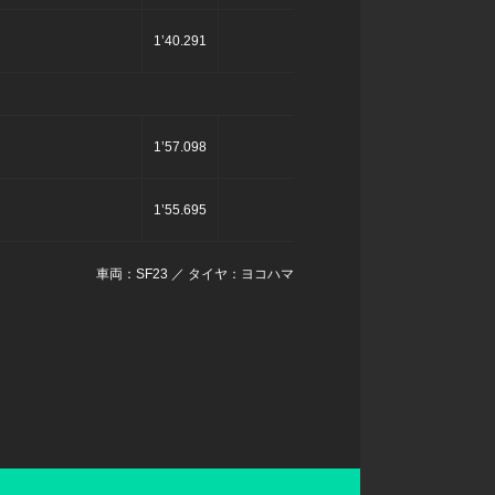
1’40.291
1’57.098
1’55.695
車両：SF23 ／ タイヤ：ヨコハマ