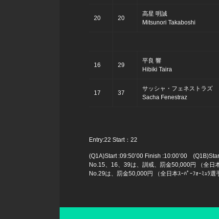
高星 明誠
20
20
Mitsunori Takaboshi
平良 響
16
29
Hibiki Taira
サッシャ・フェネストラズ
17
37
Sacha Fenestraz
Entry:22 Start：22
(Q1A)Start :09:50’00 Finish :10:00’00 (Q1B)Start
No.15、16、39は、訓戒、罰金50,000円 （全日本ｽ
No.29は、罰金50,000円 （全日本ｽｰﾊﾟｰﾌｫｰﾐｭ