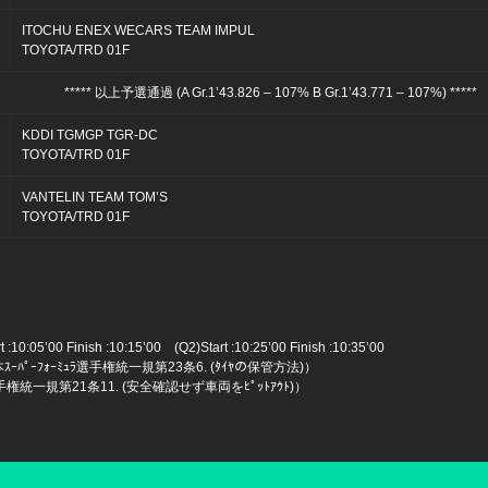
ITOCHU ENEX WECARS TEAM IMPUL
TOYOTA/TRD 01F
***** 以上予選通過 (A Gr.1’43.826 – 107% B Gr.1’43.771 – 107%) *****
KDDI TGMGP TGR-DC
TOYOTA/TRD 01F
VANTELIN TEAM TOM’S
TOYOTA/TRD 01F
 :10:05’00 Finish :10:15’00 (Q2)Start :10:25’00 Finish :10:35’00
ｰﾊﾟｰﾌｫｰﾐｭﾗ選手権統一規第23条6. (ﾀｲﾔの保管方法)）
ﾗ選手権統一規第21条11. (安全確認せず車両をﾋﾟｯﾄｱｳﾄ)）