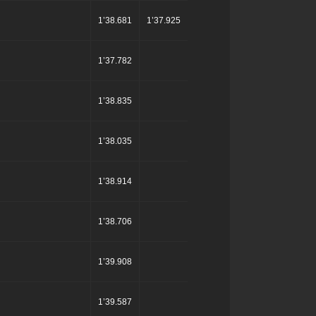
1’38.681
1’37.925
1’37.782
1’38.835
1’38.035
1’38.914
1’38.706
1’39.908
1’39.587