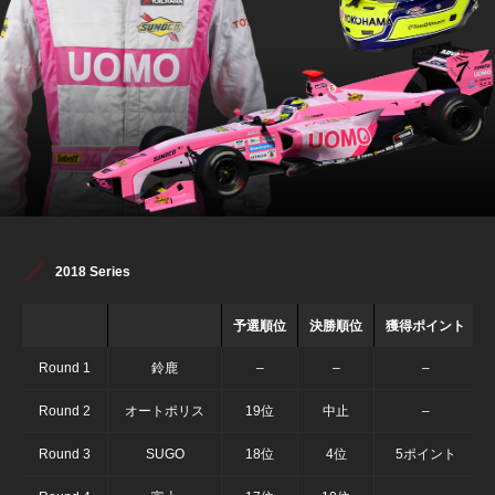
2018 Series
予選順位
決勝順位
獲得ポイント
Round 1
鈴鹿
–
–
–
Round 2
オートポリス
19位
中止
–
Round 3
SUGO
18位
4位
5ポイント