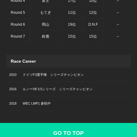
Round 4
富士
17位
10位
–
Round 5
もてぎ
11位
12位
–
Round 6
岡山
19位
D.N.F
–
Round 7
鈴鹿
15位
15位
–
Race Career
2010
ドイツF3選手権 シリーズチャンピオン
2016
ルノーV8 3.5シリーズ シリーズチャンピオン
2018
WEC LMP1 参戦中
GO TO TOP